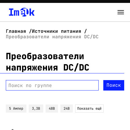
Каталог
Главная
Источники питания
Преобразователи напряжения DC/DC
О нас
Преобразователи
Новости
напряжения DC/DC
Склад
Контакты
Поиск
Поиск по группе
Вход
5 Ампер
3,3В
48В
24В
Показать ещё