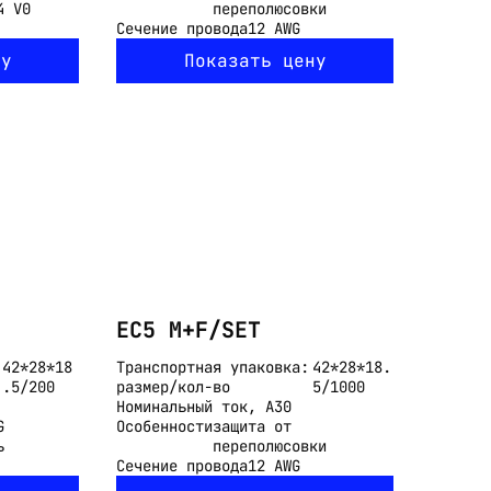
4 V0
переполюсовки
Сечение провода
12 AWG
ну
Показать цену
EC5 M+F/SET
42*28*18
Транспортная упаковка:
42*28*18.
.5/200
размер/кол-во
5/1000
Номинальный ток, А
30
G
Особенности
защита от
ь
переполюсовки
Сечение провода
12 AWG