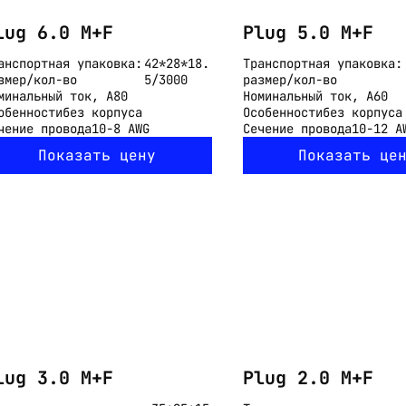
lug 6.0 M+F
Plug 5.0 M+F
анспортная упаковка:
42*28*18.
Транспортная упаковка:
змер/кол-во
5/3000
размер/кол-во
минальный ток, А
80
Номинальный ток, А
60
обенности
без корпуса
Особенности
без корпуса
чение провода
10-8 AWG
Сечение провода
10-12 A
Показать цену
Показать це
lug 3.0 M+F
Plug 2.0 M+F