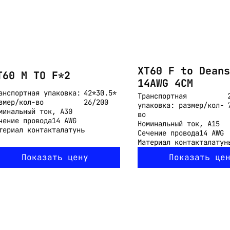
XT60 F to Deans
T60 M TO F*2
14AWG 4CM
анспортная упаковка:
42*30.5*
Транспортная
змер/кол-во
26/200
упаковка: размер/кол-
минальный ток, А
30
во
чение провода
14 AWG
Номинальный ток, А
15
териал контакта
латунь
Сечение провода
14 AWG
Материал контакта
латун
Показать цену
Показать це