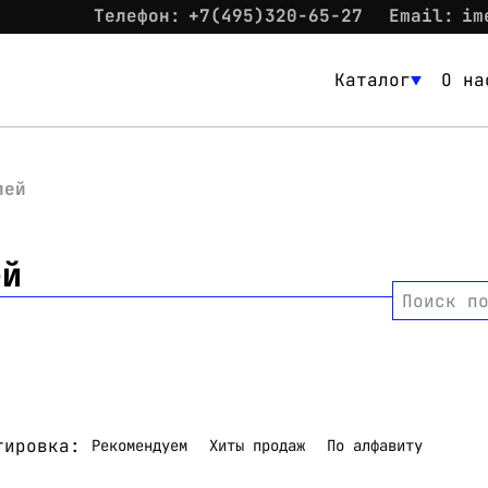
Телефон:
+7(495)320-65-27
Email:
im
Каталог
О на
Каталог
О нас
лей
Новости
ей
Склад
Поиск п
Контакты
Вход
тировка:
Рекомендуем
Хиты продаж
По алфавиту
Контакты
Телефон:
+7(495)320-65-27