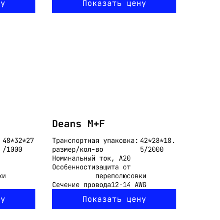
ну
Показать цену
Deans M+F
48*32*27
Транспортная упаковка:
42*28*18.
/1000
размер/кол-во
5/2000
Номинальный ток, А
20
Особенности
защита от
ки
переполюсовки
Сечение провода
12-14 AWG
ну
Показать цену