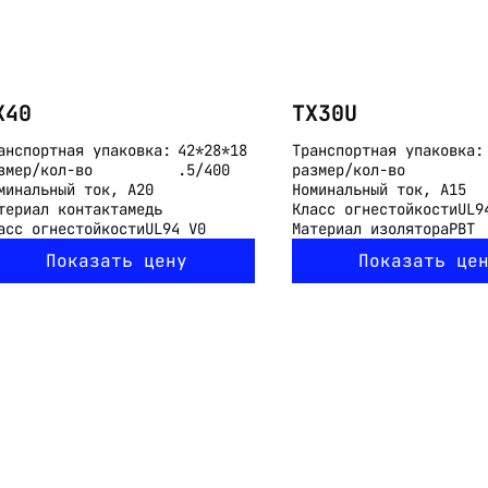
X40
TX30U
анспортная упаковка:
42*28*18
Транспортная упаковка:
змер/кол-во
.5/400
размер/кол-во
минальный ток, А
20
Номинальный ток, А
15
териал контакта
медь
Класс огнестойкости
UL9
асс огнестойкости
UL94 V0
Материал изолятора
PBT
Показать цену
Показать це