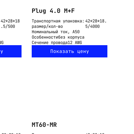
Plug 4.0 M+F
42*28*18
Транспортная упаковка:
42*28*18.
.5/500
размер/кол-во
5/4000
Номинальный ток, А
50
Особенности
без корпуса
WG
Сечение провода
12 AWG
ну
Показать цену
MT60-MR