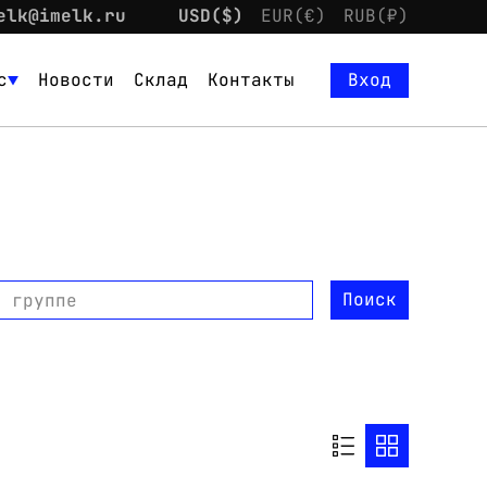
elk@imelk.ru
USD($)
EUR(€)
RUB(₽)
с
Новости
Склад
Контакты
Вход
Поиск
о группе