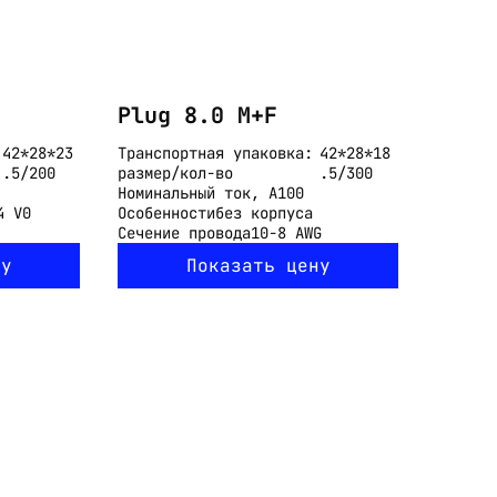
Plug 8.0 M+F
42*28*23
Транспортная упаковка:
42*28*18
.5/200
размер/кол-во
.5/300
Номинальный ток, А
100
4 V0
Особенности
без корпуса
Сечение провода
10-8 AWG
ну
Показать цену