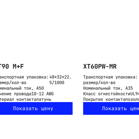
Email:
imelk@imelk.ru
USD($)
EUR(€)
RUB(₽)
T90 M+F
XT60PW-MR
анспортная упаковка:
48*32*22.
Транспортная упаковка:
змер/кол-во
5/1000
размер/кол-во
минальный ток, А
50
Номинальный ток, А
35
чение провода
10-12 AWG
Класс огнестойкости
UL9
териал контакта
латунь
Покрытие контакта
позол
Показать цену
Показать це