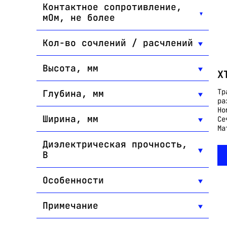
Контактное сопротивление,
мОм, не более
Кол-во сочлений / расчлений
Высота, мм
X
Тр
Глубина, мм
ра
Но
Ширина, мм
Се
Ма
Диэлектрическая прочность,
В
Особенности
Примечание