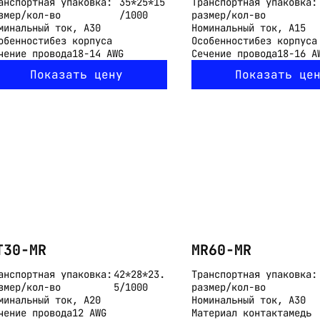
анспортная упаковка:
35*25*15
Транспортная упаковка:
змер/кол-во
/1000
размер/кол-во
минальный ток, А
30
Номинальный ток, А
15
обенности
без корпуса
Особенности
без корпуса
чение провода
18-14 AWG
Сечение провода
18-16 A
Показать цену
Показать це
T30-MR
MR60-MR
анспортная упаковка:
42*28*23.
Транспортная упаковка:
змер/кол-во
5/1000
размер/кол-во
минальный ток, А
20
Номинальный ток, А
30
чение провода
12 AWG
Материал контакта
медь