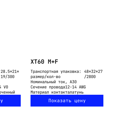
XT60 M+F
28.5*21*
Транспортная упаковка:
48*32*27
19/300
размер/кол-во
/2800
Номинальный ток, А
30
4 V0
Сечение провода
12-14 AWG
оченный
Материал контакта
латунь
ну
Показать цену