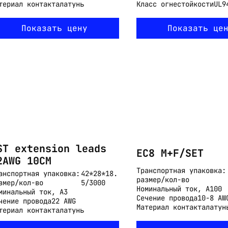
териал контакта
латунь
Класс огнестойкости
UL9
Показать цену
Показать це
ST extension leads
EC8 M+F/SET
2AWG 10CM
Транспортная упаковка:
анспортная упаковка:
42*28*18.
размер/кол-во
змер/кол-во
5/3000
Номинальный ток, А
100
минальный ток, А
3
Сечение провода
10-8 AW
чение провода
22 AWG
Материал контакта
латун
териал контакта
латунь