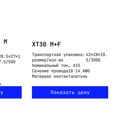
 M
XT30 M+F
Транспортная упаковка:
42*28*18.
28.5*27*1
размер/кол-во
5/3000
7.5/500
Номинальный ток, А
15
Сечение провода
18-14 AWG
Материал контакта
латунь
ь
ну
Показать цену