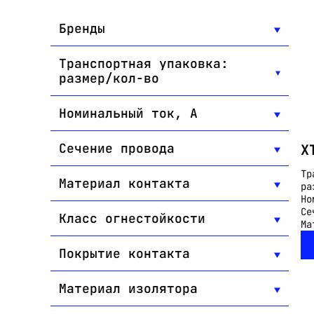
Бренды
Транспортная упаковка:
размер/кол-во
Номинальный ток, А
Сечение провода
X
Тр
Материал контакта
ра
Но
Се
Класс огнестойкости
Ма
Покрытие контакта
Материал изолятора