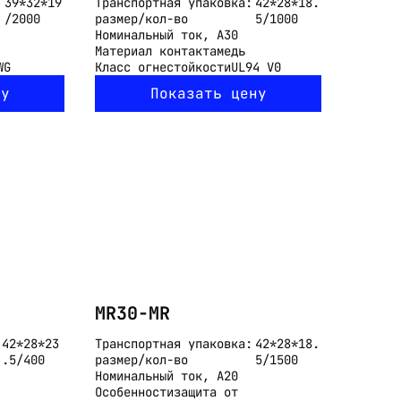
39*32*19
Транспортная упаковка:
42*28*18.
/2000
размер/кол-во
5/1000
Номинальный ток, А
30
Материал контакта
медь
WG
Класс огнестойкости
UL94 V0
ну
Показать цену
MR30-MR
42*28*23
Транспортная упаковка:
42*28*18.
.5/400
размер/кол-во
5/1500
Номинальный ток, А
20
Особенности
защита от