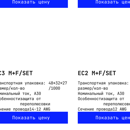
Показать цену
Показать це
C3 M+F/SET
EC2 M+F/SET
анспортная упаковка:
48*32*27
Транспортная упаковка:
змер/кол-во
/1000
размер/кол-во
минальный ток, А
30
Номинальный ток, А
30
обенности
защита от
Особенности
защита от
переполюсовки
переполюсов
чение провода
14-12 AWG
Сечение провода
12 AWG
Показать цену
Показать це