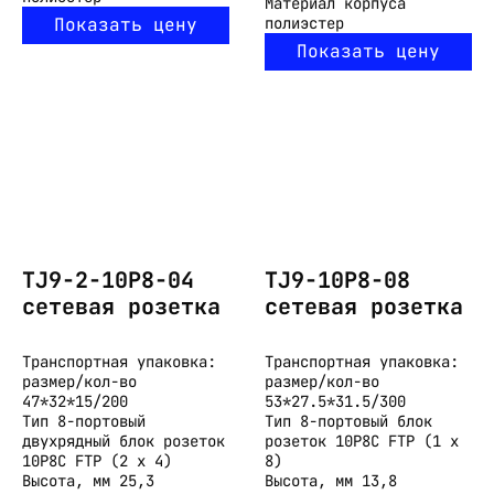
Материал корпуса
Показать цену
полиэстер
Показать цену
TJ9-2-10P8-04
TJ9-10P8-08
cетевая розетка
cетевая розетка
Транспортная упаковка:
Транспортная упаковка:
размер/кол-во
размер/кол-во
47*32*15/200
53*27.5*31.5/300
Тип
8-портовый
Тип
8-портовый блок
двухрядный блок розеток
розеток 10P8C FTP (1 х
10P8C FTP (2 х 4)
8)
Высота, мм
25,3
Высота, мм
13,8