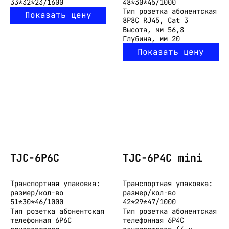
33*32*23/1600
48*30*45/1000
Тип
розетка абонентская
Показать цену
8P8C RJ45, Cat 3
Высота, мм
56,8
Глубина, мм
20
Показать цену
TJC-6P6C
TJC-6P4C mini
Транспортная упаковка:
Транспортная упаковка:
размер/кол-во
размер/кол-во
51*30*46/1000
42*29*47/1000
Тип
розетка абонентская
Тип
розетка абонентская
телефонная 6P6C
телефонная 6P4C