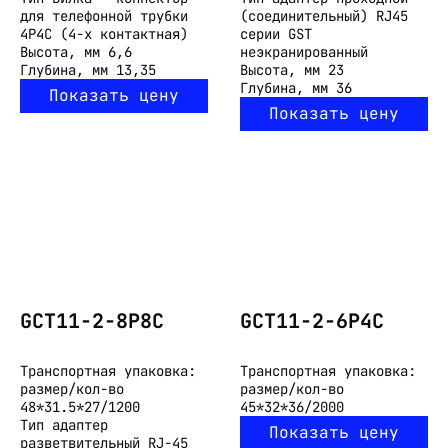
для телефонной трубки
(соединительный) RJ45
4P4C (4-х контактная)
серии GST
Высота, мм
6,6
неэкранированный
Глубина, мм
13,35
Высота, мм
23
Глубина, мм
36
Показать цену
Показать цену
GCT11-2-8P8C
GCT11-2-6P4C
Транспортная упаковка:
Транспортная упаковка:
размер/кол-во
размер/кол-во
48*31.5*27/1200
45*32*36/2000
Тип
адаптер
Показать цену
разветвительный RJ-45