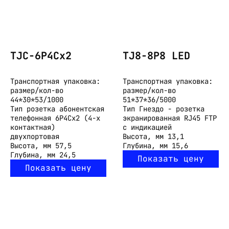
TJC-6P4Cx2
TJ8-8P8 LED
Транспортная упаковка:
Транспортная упаковка:
размер/кол-во
размер/кол-во
44*30*53/1000
51*37*36/5000
Тип
розетка абонентская
Тип
Гнездо - розетка
телефонная 6P4Cx2 (4-х
экранированная RJ45 FTP
контактная)
с индикацией
двухпортовая
Высота, мм
13,1
Высота, мм
57,5
Глубина, мм
15,6
Глубина, мм
24,5
Показать цену
Показать цену