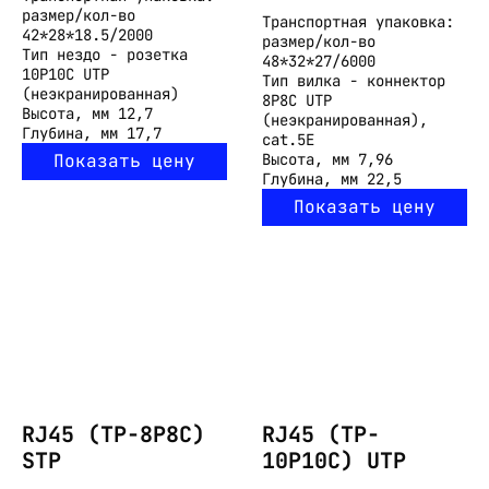
размер/кол-во
Транспортная упаковка:
42*28*18.5/2000
размер/кол-во
Тип
нездо - розетка
48*32*27/6000
10P10C UTP
Тип
вилка - коннектор
(неэкранированная)
8P8C UTP
Высота, мм
12,7
(неэкранированная),
Глубина, мм
17,7
cat.5E
Показать цену
Высота, мм
7,96
Глубина, мм
22,5
Показать цену
RJ45 (TP-8P8C)
RJ45 (TP-
STP
10P10C) UTP