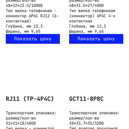
размер/кол-во
размер/кол-во
48*32*22.5/10800
48*31.5*27/4000
Тип
вилка телефонная -
Тип
вилка телефонная
коннектор 6P6C RJ12 (6-
(коннектор) 6P4C 4-х
контактная)
контактная
Глубина, мм
13,3
Глубина, мм
13,3
Ширина, мм
9,65
Ширина, мм
9,65
Показать цену
Показать цену
RJ11 (TP-4P4C)
GCT11-8P8C
Транспортная упаковка:
Транспортная упаковка:
размер/кол-во
размер/кол-во
52*21*18/4000
38*33.7*35/3200
Тип
вилка - коннектор
Тип
адаптер проходной