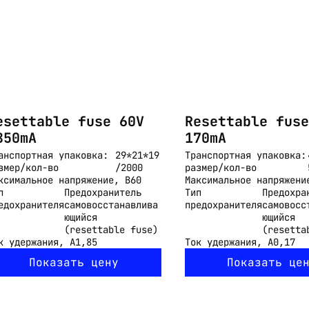
esettable fuse 60V
Resettable fuse
850mA
170mA
анспортная упаковка:
29*21*19
Транспортная упаковка:
змер/кол-во
/2000
размер/кол-во
ксимальное напряжение, В
60
Максимальное напряжени
п
Предохранитель
Тип
Предохра
едохранителя
самовосстанавлива
предохранителя
самовосс
ющийся
ющийся
(resettable fuse)
(resetta
к удержания, А
1,85
Ток удержания, А
0,17
Показать цену
Показать це