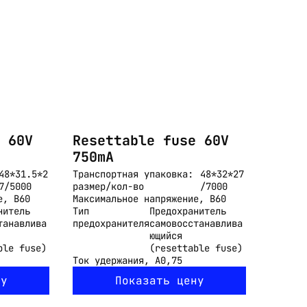
 60V
Resettable fuse 60V
750mA
48*31.5*2
Транспортная упаковка:
48*32*27
7/5000
размер/кол-во
/7000
е, В
60
Максимальное напряжение, В
60
нитель
Тип
Предохранитель
танавлива
предохранителя
самовосстанавлива
ющийся
ble fuse)
(resettable fuse)
Ток удержания, А
0,75
ну
Показать цену