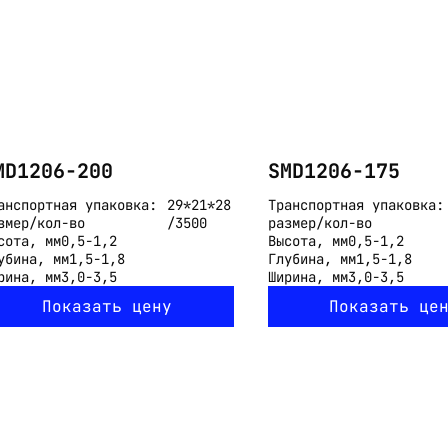
MD1206-200
SMD1206-175
анспортная упаковка:
29*21*28
Транспортная упаковка:
змер/кол-во
/3500
размер/кол-во
сота, мм
0,5-1,2
Высота, мм
0,5-1,2
убина, мм
1,5-1,8
Глубина, мм
1,5-1,8
рина, мм
3,0-3,5
Ширина, мм
3,0-3,5
Показать цену
Показать це