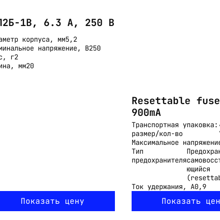
Email:
imelk@imelk.ru
П2Б-1В, 6.3 А, 250 В
USD($)
EUR(€)
RUB(₽)
аметр корпуса, мм
5,2
минальное напряжение, В
250
с, г
2
ина, мм
20
Resettable fuse
900mA
Транспортная упаковка:
размер/кол-во
Максимальное напряжени
Тип
Предохра
предохранителя
самовосс
ющийся
(resetta
Ток удержания, А
0,9
Показать цену
Показать це