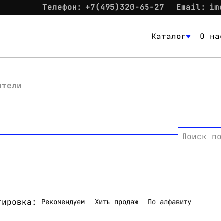
Телефон:
+7(495)320-65-27
Email:
im
Каталог
О на
Каталог
О нас
ители
Новости
Склад
Поиск п
Контакты
Вход
тировка:
Рекомендуем
Хиты продаж
По алфавиту
Контакты
Телефон:
+7(495)320-65-27