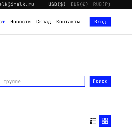
elk@imelk.ru
USD($)
EUR(€)
RUB(₽)
с
Новости
Склад
Контакты
Вход
Поиск
о группе