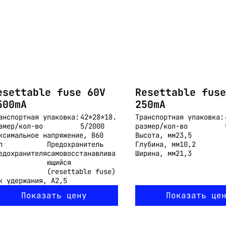
esettable fuse 60V
Resettable fuse
500mA
250mA
анспортная упаковка:
42*28*18.
Транспортная упаковка:
змер/кол-во
5/2000
размер/кол-во
ксимальное напряжение, В
60
Высота, мм
23,5
п
Предохранитель
Глубина, мм
10,2
едохранителя
самовосстанавлива
Ширина, мм
21,3
ющийся
(resettable fuse)
к удержания, А
2,5
Показать цену
Показать це