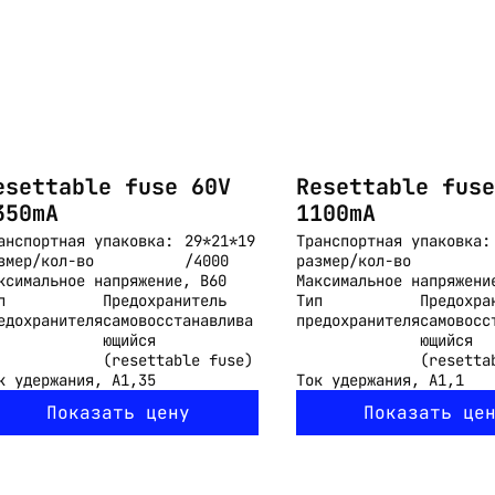
esettable fuse 60V
Resettable fuse
350mA
1100mA
анспортная упаковка:
29*21*19
Транспортная упаковка:
змер/кол-во
/4000
размер/кол-во
ксимальное напряжение, В
60
Максимальное напряжени
п
Предохранитель
Тип
Предохра
едохранителя
самовосстанавлива
предохранителя
самовосс
ющийся
ющийся
(resettable fuse)
(resetta
к удержания, А
1,35
Ток удержания, А
1,1
Показать цену
Показать це