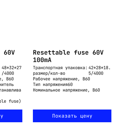
 60V
Resettable fuse 60V
100mA
48*32*27
Транспортная упаковка:
42*28*18.
/4000
размер/кол-во
5/4000
е, В
60
Рабочее напряжение, В
60
нитель
Тип напряжения
60
танавлива
Номинальное напряжение, В
60
ble fuse)
ну
Показать цену