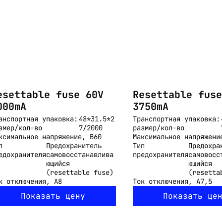
esettable fuse 60V
Resettable fuse
000mA
3750mA
анспортная упаковка:
48*31.5*2
Транспортная упаковка:
змер/кол-во
7/2000
размер/кол-во
ксимальное напряжение, В
60
Максимальное напряжени
п
Предохранитель
Тип
Предохра
едохранителя
самовосстанавлива
предохранителя
самовосс
ющийся
ющийся
(resettable fuse)
(resetta
к отключения, А
8
Ток отключения, А
7,5
Показать цену
Показать це