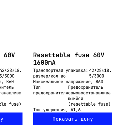
 60V
Resettable fuse 60V
1600mA
42*28*18.
Транспортная упаковка:
42*28*18.
5/5000
размер/кол-во
5/3000
е, В
60
Максимальное напряжение, В
60
нитель
Тип
Предохранитель
танавлива
предохранителя
самовосстанавлива
ющийся
ble fuse)
(resettable fuse)
Ток удержания, А
1,6
ну
Показать цену