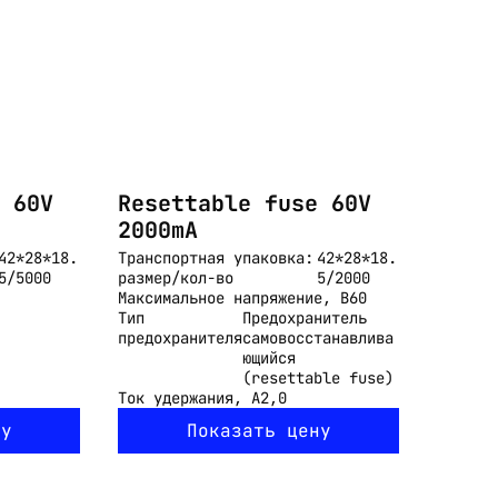
 60V
Resettable fuse 60V
2000mA
42*28*18.
Транспортная упаковка:
42*28*18.
5/5000
размер/кол-во
5/2000
Максимальное напряжение, В
60
Тип
Предохранитель
предохранителя
самовосстанавлива
ющийся
(resettable fuse)
Ток удержания, А
2,0
ну
Показать цену