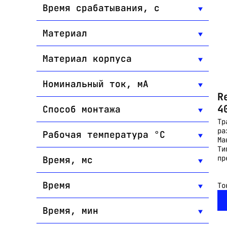
Время срабатывания, с
Материал
Материал корпуса
Номинальный ток, мА
R
4
Способ монтажа
Тр
ра
Рабочая температура °C
Ма
Ти
пр
Время, мс
Время
То
Время, мин