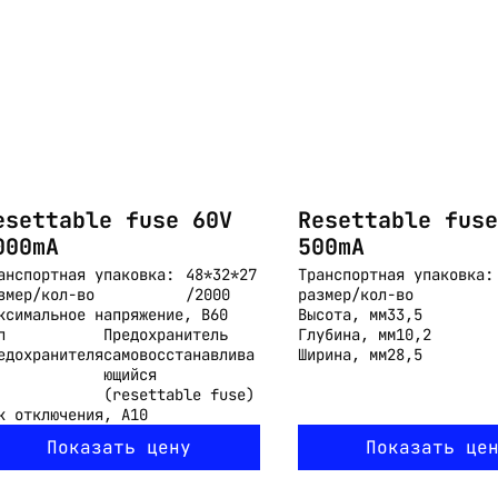
esettable fuse 60V
Resettable fuse
000mA
500mA
анспортная упаковка:
48*32*27
Транспортная упаковка:
змер/кол-во
/2000
размер/кол-во
ксимальное напряжение, В
60
Высота, мм
33,5
п
Предохранитель
Глубина, мм
10,2
едохранителя
самовосстанавлива
Ширина, мм
28,5
ющийся
(resettable fuse)
к отключения, А
10
Показать цену
Показать це