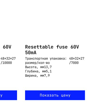
 60V
Resettable fuse 60V
50mA
48*32*27
Транспортная упаковка:
48*32*27
/10000
размер/кол-во
/7000
Высота, мм
13,7
Глубина, мм
5,1
Ширина, мм
7,9
ну
Показать цену