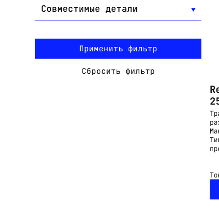
Совместимые детали
Применить фильтр
Сбросить фильтр
R
2
Тр
ра
Ма
Ти
пр
То