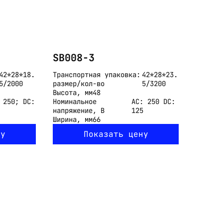
SB008-3
42*28*18.
Транспортная упаковка:
42*28*23.
5/2000
размер/кол-во
5/3200
Высота, мм
48
 250; DC:
Номинальное
АС: 250 DC:
напряжение, В
125
Ширина, мм
66
ну
Показать цену