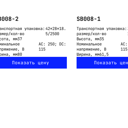
B008-2
SB008-1
анспортная упаковка:
42*28*18.
Транспортная упаковка:
змер/кол-во
5/2500
размер/кол-во
сота, мм
37
Высота, мм
35
минальное
AC: 250; DC:
Номинальное
AC:
пряжение, В
115
напряжение, В
115
рина, мм
80
Ширина, мм
61,5
Показать цену
Показать це