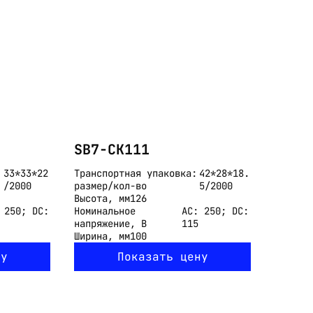
SB7-CK111
33*33*22
Транспортная упаковка:
42*28*18.
/2000
размер/кол-во
5/2000
Высота, мм
126
 250; DC:
Номинальное
AC: 250; DC:
напряжение, В
115
Ширина, мм
100
ну
Показать цену