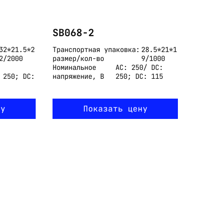
SB068-2
32*21.5*2
Транспортная упаковка:
28.5*21*1
2/2000
размер/кол-во
9/1000
Номинальное
AC: 250/ DC:
 250; DC:
напряжение, В
250; DC: 115
ну
Показать цену