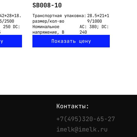
SB008-10
42*28*18.
Транспортная упаковка:
28.5*21*1
5/2500
размер/кол-во
9/1000
: 250 DC:
Номинальное
АС: 380; DС:
5
напряжение, В
240
ну
Показать цену
Контакты:
+7(495)320-65-27
imelk@imelk.ru