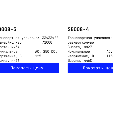
B008-5
SB008-4
анспортная упаковка:
33*33*22
Транспортная упаковка:
змер/кол-во
/1000
размер/кол-во
сота, мм
54
Высота, мм
27
минальное
АС: 250 DC:
Номинальное
AC:
пряжение, В
125
напряжение, В
115
рина, мм
76
Ширина, мм
68
Показать цену
Показать це