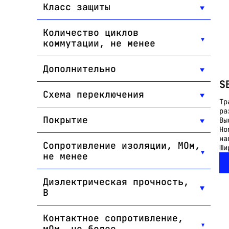
Класс защиты
Количество циклов
коммутации, не менее
Дополнительно
S
Схема переключения
Тр
ра
Покрытие
Вы
Но
на
Сопротивление изоляции, МОм,
Ши
не менее
Диэлектрическая прочность,
В
Контактное сопротивление,
мОм, не более