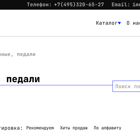
Телефон:
+7(495)320-65-27
Email:
im
Каталог
О на
Каталог
О нас
жные, педали
Новости
, педали
Склад
Поиск п
Контакты
Вход
тировка:
Рекомендуем
Хиты продаж
По алфавиту
Контакты
Телефон:
+7(495)320-65-27