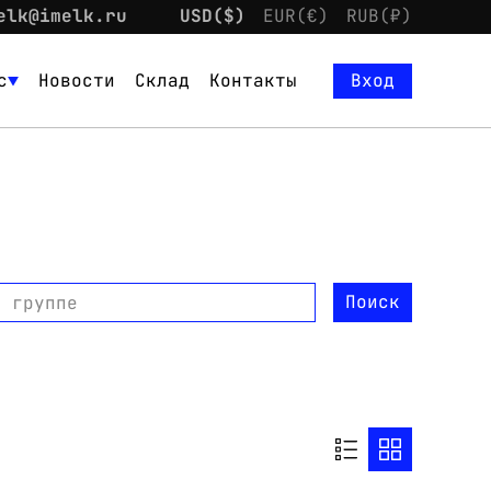
elk@imelk.ru
USD($)
EUR(€)
RUB(₽)
с
Новости
Склад
Контакты
Вход
Поиск
о группе