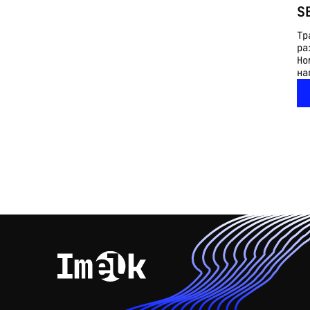
S
Тр
ра
Но
на