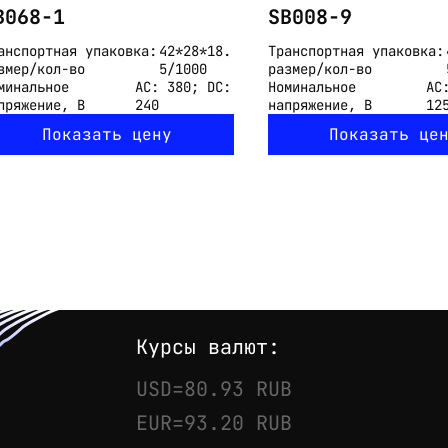
B068-1
SB008-9
анспортная упаковка:
42*28*18.
Транспортная упаковка:
змер/кол-во
5/1000
размер/кол-во
минальное
АС: 380; DС:
Номинальное
АС
пряжение, В
240
напряжение, В
12
Показать цену
Показать це
Курсы валют:
USD=80.93 RUB
EUR=93.20 RUB