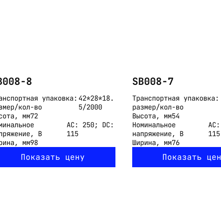
B008-8
SB008-7
анспортная упаковка:
42*28*18.
Транспортная упаковка:
змер/кол-во
5/2000
размер/кол-во
сота, мм
72
Высота, мм
54
минальное
AC: 250; DC:
Номинальное
AC:
пряжение, В
115
напряжение, В
115
рина, мм
98
Ширина, мм
76
Показать цену
Показать це