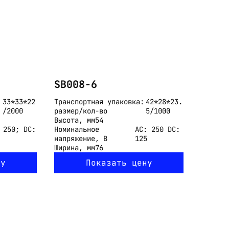
SB008-6
33*33*22
Транспортная упаковка:
42*28*23.
/2000
размер/кол-во
5/1000
Высота, мм
54
 250; DC:
Номинальное
АС: 250 DC:
напряжение, В
125
Ширина, мм
76
ну
Показать цену