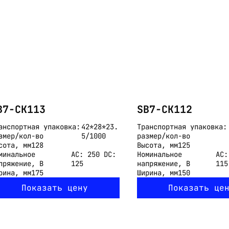
Email:
imelk@imelk.ru
USD($)
EUR(€)
RUB(₽)
B7-CK113
SB7-CK112
анспортная упаковка:
42*28*23.
Транспортная упаковка:
змер/кол-во
5/1000
размер/кол-во
сота, мм
128
Высота, мм
125
минальное
АС: 250 DC:
Номинальное
AC:
пряжение, В
125
напряжение, В
115
рина, мм
175
Ширина, мм
150
Показать цену
Показать це