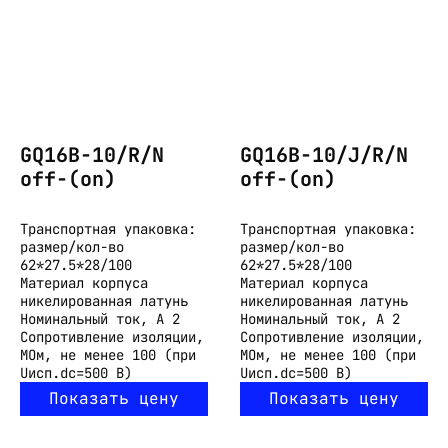
GQ16B-10/R/N
GQ16B-10/J/R/N
off-(on)
off-(on)
Транспортная упаковка:
Транспортная упаковка:
размер/кол-во
размер/кол-во
62*27.5*28/100
62*27.5*28/100
Материал корпуса
Материал корпуса
никелированная латунь
никелированная латунь
Номинальный ток, А
2
Номинальный ток, А
2
Сопротивление изоляции,
Сопротивление изоляции,
МОм, не менее
100 (при
МОм, не менее
100 (при
Uисп.dc=500 В)
Uисп.dc=500 В)
Показать цену
Показать цену