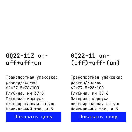
GQ22-11Z on-
GQ22-11 on-
off+off-on
(off)+off-(on)
Транспортная упаковка:
Транспортная упаковка:
размер/кол-во
размер/кол-во
62*27.5*28/100
62*27.5*28/100
Глубина, мм
37,6
Глубина, мм
37,6
Материал корпуса
Материал корпуса
никелированная латунь
никелированная латунь
Номинальный ток, А
5
Номинальный ток, А
5
Показать цену
Показать цену