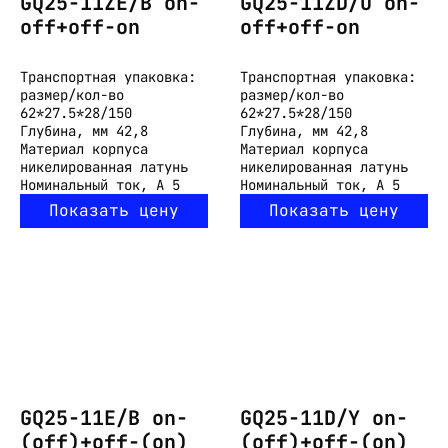
GQ25-11ZE/B on-
GQ25-11ZD/O on-
off+off-on
off+off-on
Транспортная упаковка:
Транспортная упаковка:
размер/кол-во
размер/кол-во
62*27.5*28/150
62*27.5*28/150
Глубина, мм
42,8
Глубина, мм
42,8
Материал корпуса
Материал корпуса
никелированная латунь
никелированная латунь
Номинальный ток, А
5
Номинальный ток, А
5
Показать цену
Показать цену
GQ25-11E/B on-
GQ25-11D/Y on-
(off)+off-(on)
(off)+off-(on)