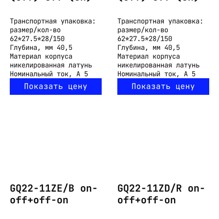
Транспортная упаковка:
Транспортная упаковка:
размер/кол-во
размер/кол-во
62*27.5*28/150
62*27.5*28/150
Глубина, мм
40,5
Глубина, мм
40,5
Материал корпуса
Материал корпуса
никелированная латунь
никелированная латунь
Номинальный ток, А
5
Номинальный ток, А
5
Показать цену
Показать цену
GQ22-11ZE/B on-
GQ22-11ZD/R on-
off+off-on
off+off-on