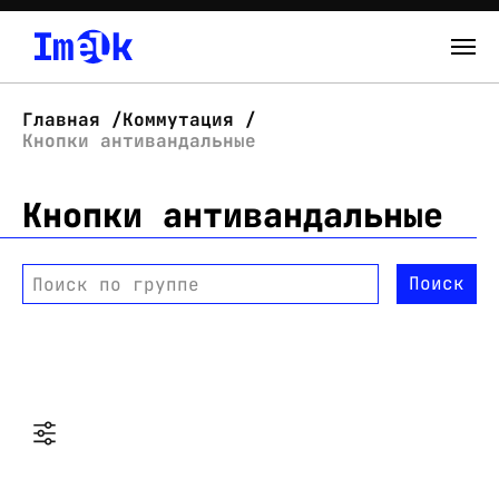
Каталог
Главная
Коммутация
Кнопки антивандальные
О нас
Кнопки антивандальные
Новости
Склад
Поиск
Поиск по группе
Контакты
Вход