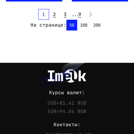
1
2
3
...
9
На странице:
50
100
200
Курсы валют:
USD=81.41 RUB
EUR=94.06 RUB
Контакты: