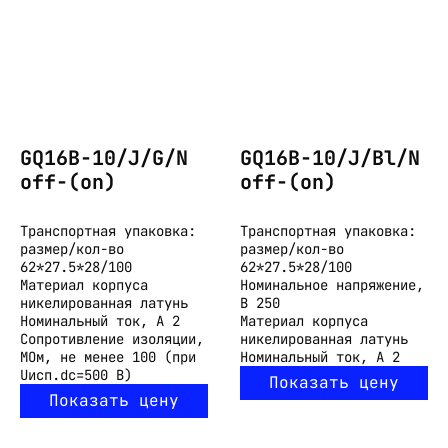
GQ16B-10/J/G/N
GQ16B-10/J/Bl/N
off-(on)
off-(on)
Транспортная упаковка:
Транспортная упаковка:
размер/кол-во
размер/кол-во
62*27.5*28/100
62*27.5*28/100
Материал корпуса
Номинальное напряжение,
никелированная латунь
В
250
Номинальный ток, А
2
Материал корпуса
Сопротивление изоляции,
никелированная латунь
МОм, не менее
100 (при
Номинальный ток, А
2
Uисп.dc=500 В)
Показать цену
Показать цену