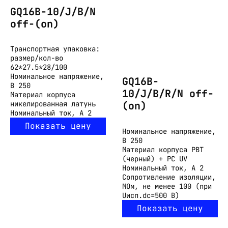
GQ16B-10/J/B/N
off-(on)
Транспортная упаковка:
размер/кол-во
62*27.5*28/100
Номинальное напряжение,
GQ16B-
В
250
10/J/B/R/N off-
Материал корпуса
(on)
никелированная латунь
Номинальный ток, А
2
Показать цену
Номинальное напряжение,
В
250
Материал корпуса
PBT
(черный) + PC UV
Номинальный ток, А
2
Сопротивление изоляции,
МОм, не менее
100 (при
Uисп.dc=500 В)
Показать цену