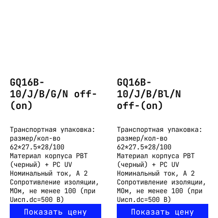
GQ16B-
GQ16B-
10/J/B/G/N off-
10/J/B/Bl/N
(on)
off-(on)
Транспортная упаковка:
Транспортная упаковка:
размер/кол-во
размер/кол-во
62*27.5*28/100
62*27.5*28/100
Материал корпуса
PBT
Материал корпуса
PBT
(черный) + PC UV
(черный) + PC UV
Номинальный ток, А
2
Номинальный ток, А
2
Сопротивление изоляции,
Сопротивление изоляции,
МОм, не менее
100 (при
МОм, не менее
100 (при
Uисп.dc=500 В)
Uисп.dc=500 В)
Показать цену
Показать цену