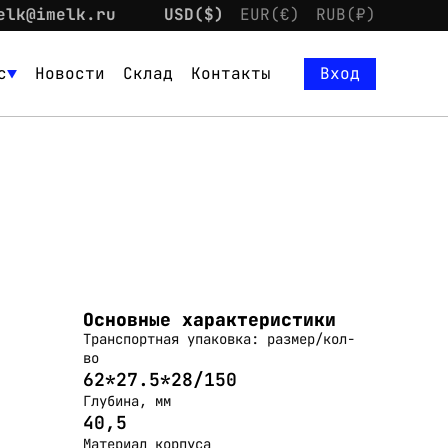
elk@imelk.ru
USD($)
EUR(€)
RUB(₽)
с
Новости
Склад
Контакты
Вход
Основные характеристики
Транспортная упаковка: размер/кол-
во
62*27.5*28/150
Глубина, мм
40,5
Материал корпуса