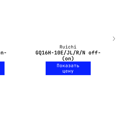
Ruichi
on-
GQ16H-10E/JL/R/N off-
G
(on)
Показать
цену