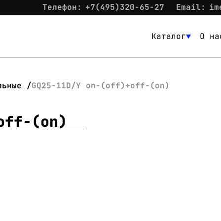
Телефон:
+7(495)320-65-27
Email:
im
Каталог
О на
Каталог
О нас
льные
GQ25-11D/Y on-(off)+off-(on)
Новости
off-(on)
Склад
Контакты
Вход
Контакты
Телефон:
+7(495)320-65-27