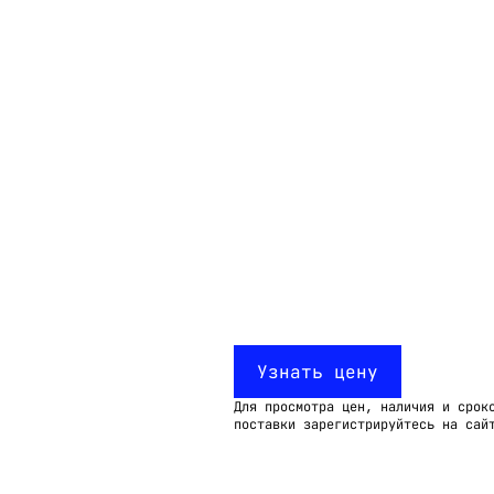
Email:
imelk@imelk.ru
USD($)
EUR(€)
RUB(₽)
Узнать цену
Для просмотра цен, наличия и срок
поставки зарегистрируйтесь на сай