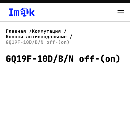
Каталог
Главная
Коммутация
Кнопки антивандальные
О нас
GQ19F-10D/B/N off-(on)
GQ19F-10D/B/N off-(on)
Новости
Склад
Контакты
Вход