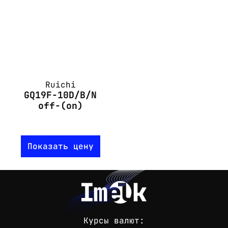
Ruichi
GQ19F-10D/B/N
off-(on)
Показать цену
Курсы валют: