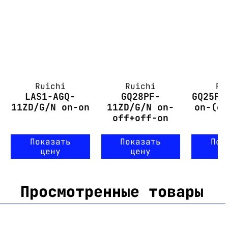
Ruichi
Ruichi
Ru
LAS1-AGQ-
GQ28PF-
GQ25PF
11ZD/G/N on-on
11ZD/G/N on-
on-(o
off+off-on
(
Показать
Показать
Пок
цену
цену
ц
Просмотренные товары