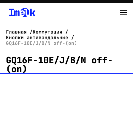
Каталог
Главная
Коммутация
Кнопки антивандальные
О нас
GQ16F-10E/J/B/N off-(on)
GQ16F-10E/J/B/N off-
Новости
(on)
Склад
Контакты
Вход