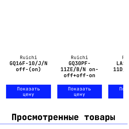
Ruichi
Ruichi
Ru
GQ16F-10/J/N
GQ30PF-
LAS
off-(on)
11ZE/B/N on-
11D/
off+off-on
(
Показать
Показать
Пок
цену
цену
ц
Просмотренные товары