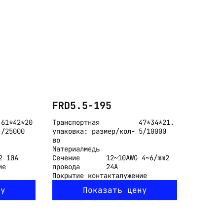
FRD5.5-195
61*42*20
Транспортная
47*34*21.
/25000
упаковка: размер/кол-
5/10000
во
Материал
медь
2 10A
Сечение
12~10AWG 4~6/mm2
ие
провода
24A
Покрытие контакта
лужение
ну
Показать цену