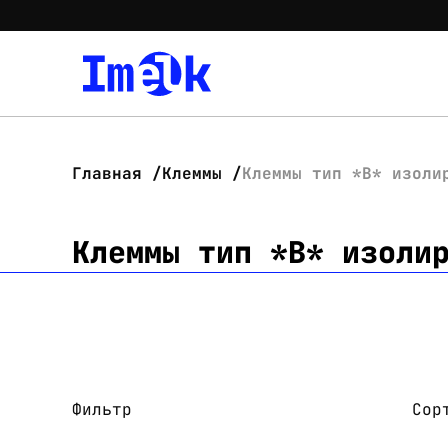
Главная
Клеммы
Клеммы тип *B* изоли
Клеммы тип *B* изоли
Фильтр
Сор