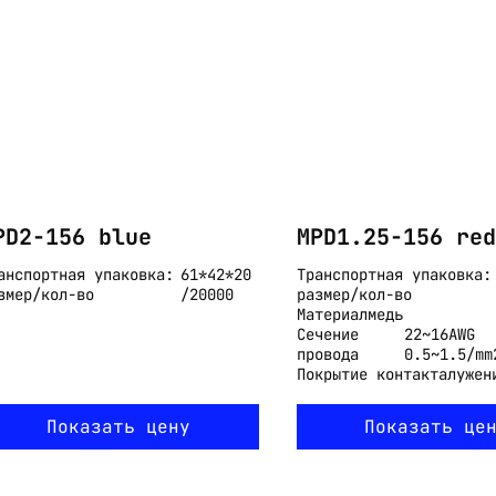
Email:
imelk@imelk.ru
USD($)
EUR(€)
RUB(₽)
PD2-156 blue
MPD1.25-156 red
анспортная упаковка:
61*42*20
Транспортная упаковка:
змер/кол-во
/20000
размер/кол-во
Материал
медь
Сечение
22~16AWG
провода
0.5~1.5/mm
Покрытие контакта
лужен
Показать цену
Показать це