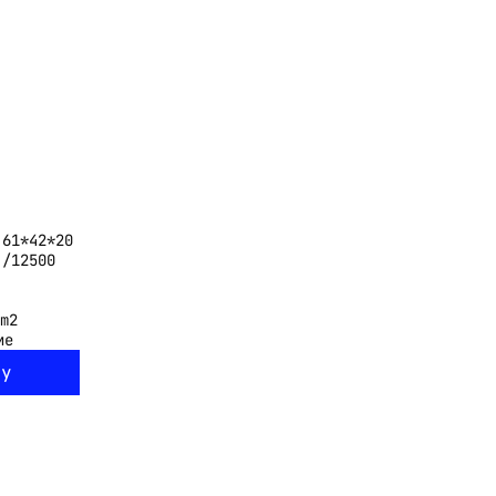
61*42*20
/12500
m2
ие
ну