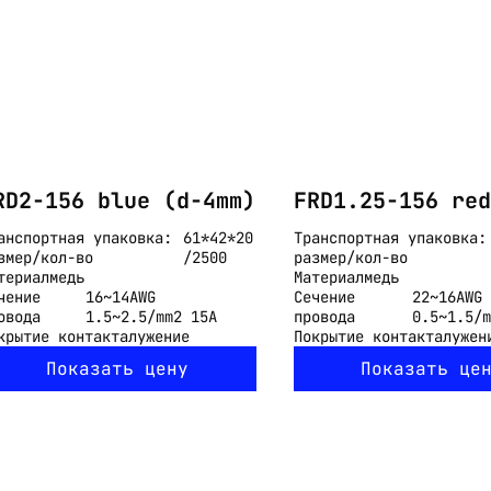
RD2-156 blue (d-4mm)
FRD1.25-156 red
анспортная упаковка:
61*42*20
Транспортная упаковка:
змер/кол-во
/2500
размер/кол-во
териал
медь
Материал
медь
чение
16~14AWG
Сечение
22~16AWG
овода
1.5~2.5/mm2 15A
провода
0.5~1.5/m
крытие контакта
лужение
Покрытие контакта
лужен
Показать цену
Показать це