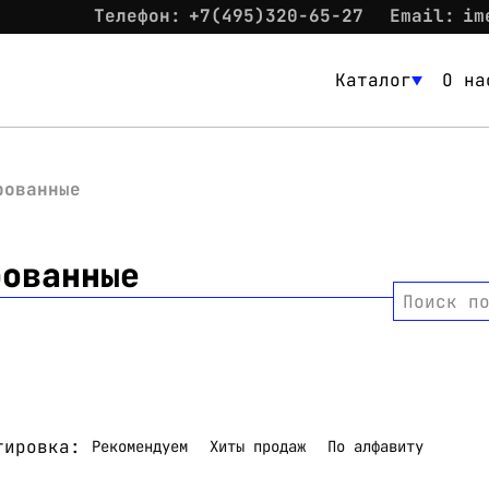
Телефон:
+7(495)320-65-27
Email:
im
Каталог
О на
Каталог
О нас
рованные
Новости
рованные
Склад
Поиск п
Контакты
Вход
тировка:
Рекомендуем
Хиты продаж
По алфавиту
Контакты
Телефон:
+7(495)320-65-27