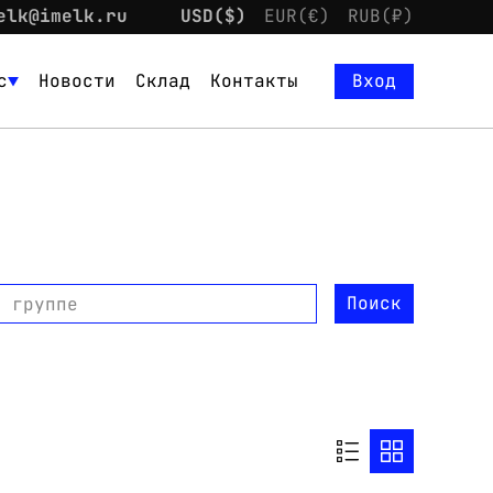
elk@imelk.ru
USD($)
EUR(€)
RUB(₽)
с
Новости
Склад
Контакты
Вход
Поиск
о группе