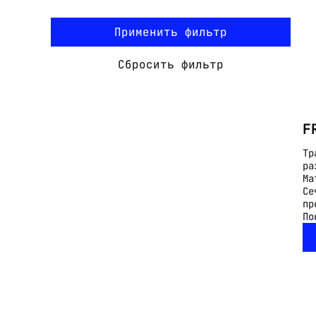
Применить фильтр
Сбросить фильтр
F
Тр
ра
Ма
Се
пр
По