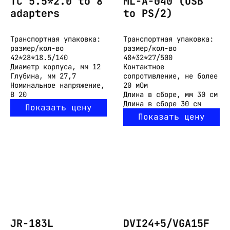
TC 5.5*2.0 to 8
ML-A-040 (USB
adapters
to PS/2)
Транспортная упаковка:
Транспортная упаковка:
размер/кол-во
размер/кол-во
42*28*18.5/140
48*32*27/500
Диаметр корпуса, мм
12
Контактное
Глубина, мм
27,7
сопротивление, не более
Номинальное напряжение,
20 мОм
В
20
Длина в сборе, мм
30 см
Длина в сборе
30 см
Показать цену
Показать цену
JR-183L
DVI24+5/VGA15F