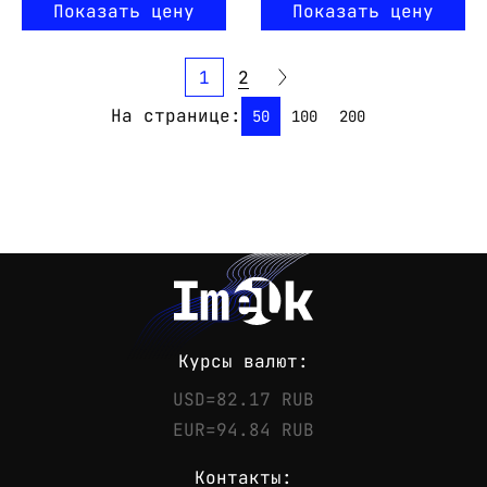
Показать цену
Показать цену
1
2
На странице:
50
100
200
Курсы валют:
USD=82.17 RUB
EUR=94.84 RUB
Контакты: