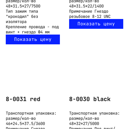
размер/кол-во
размер/кол-во
48*31.5*27/7500
48*31.5*22/1400
Тип
зажим типа
Примечание
Гнездо
"крокодил" без
резьбовое 8-12 UNC
изолятора
Показать цену
Крепление
провода - под
винт + гнездо Ф4 мм
Показать цену
8-0031 red
8-0030 black
Транспортная упаковка:
Транспортная упаковка:
размер/кол-во
размер/кол-во
46*24.5*37.5/3600
48*32*27/5000
Примечание
Гнездо
Примечание
Под винт/