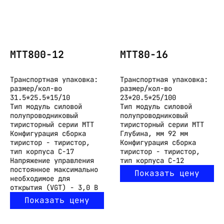
МТТ800-12
МТТ80-16
Транспортная упаковка:
Транспортная упаковка:
размер/кол-во
размер/кол-во
31.5*25.5*15/10
23*20.5*25/100
Тип
модуль силовой
Тип
модуль силовой
полупроводниковый
полупроводниковый
тиристорный серии МТТ
тиристорный серии МТТ
Конфигурация
сборка
Глубина, мм
92 мм
тиристор - тиристор,
Конфигурация
сборка
тип корпуса С-17
тиристор - тиристор,
Напряжение управления
тип корпуса С-12
постоянное максимально
Показать цену
необходимое для
открытия (VGT) - 3,0 В
Показать цену