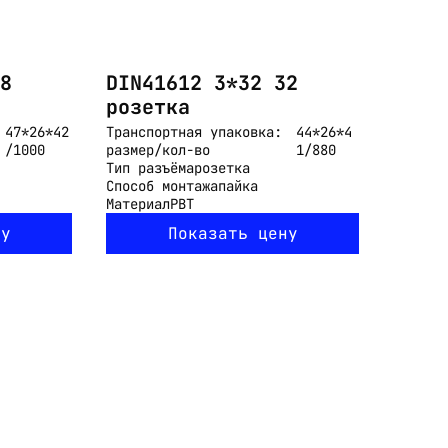
8
DIN41612 3*32 32
розетка
47*26*42
Транспортная упаковка:
44*26*4
/1000
размер/кол-во
1/880
Тип разъёма
розетка
Способ монтажа
пайка
Материал
PBT
ну
Показать цену