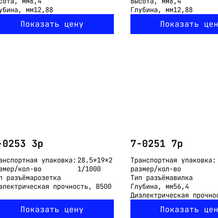
сота, мм
8,4
Высота, мм
8,4
убина, мм
12,88
Глубина, мм
12,88
Показать цену
Показать це
-0253 3p
7-0251 7p
анспортная упаковка:
28.5*19*2
Транспортная упаковка:
змер/кол-во
1/1000
размер/кол-во
п разъёма
розетка
Тип разъёма
вилка
электрическая прочность, В
500
Глубина, мм
56,4
Диэлектрическая прочно
Показать цену
Показать це