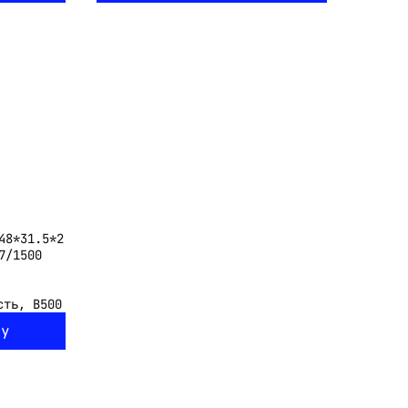
48*31.5*2
7/1500
сть, В
500
ну