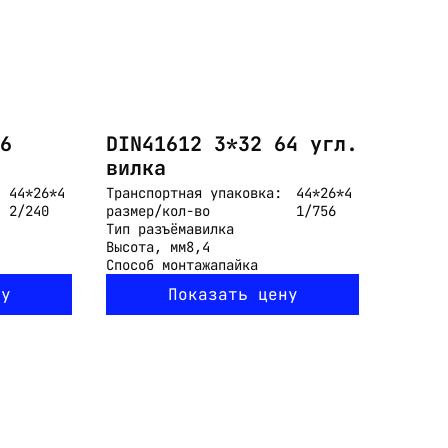
6
DIN41612 3*32 64 угл.
вилка
44*26*4
Транспортная упаковка:
44*26*4
2/240
размер/кол-во
1/756
Тип разъёма
вилка
Высота, мм
8,4
Способ монтажа
пайка
ну
Показать цену