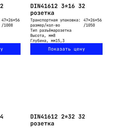
2
DIN41612 3*16 32
розетка
47*26*56
Транспортная упаковка:
47*26*56
/1008
размер/кол-во
/1050
Тип разъёма
розетка
Высота, мм
8
Глубина, мм
15,3
ну
Показать цену
4
DIN41612 2*32 32
розетка