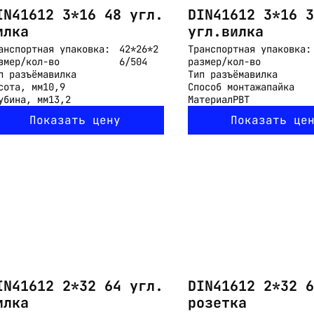
IN41612 3*16 48 угл.
DIN41612 3*16 3
илка
угл.вилка
анспортная упаковка:
42*26*2
Транспортная упаковка:
змер/кол-во
6/504
размер/кол-во
п разъёма
вилка
Тип разъёма
вилка
сота, мм
10,9
Способ монтажа
пайка
убина, мм
13,2
Материал
PBT
Показать цену
Показать це
IN41612 2*32 64 угл.
DIN41612 2*32 6
илка
розетка