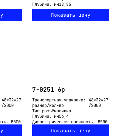
Глубина, мм
18,85
ну
Показать цену
7-0251 6p
48*32*27
Транспортная упаковка:
48*32*27
/2000
размер/кол-во
/2000
Тип разъёма
вилка
Глубина, мм
56,4
сть, В
500
Диэлектрическая прочность, В
500
ну
Показать цену