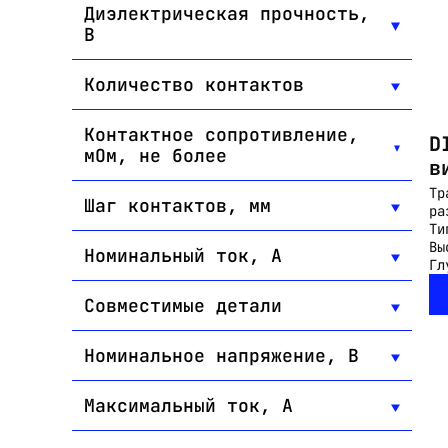
Диэлектрическая прочность,
В
Количество контактов
Контактное сопротивление,
D
мОм, не более
в
Тр
Шаг контактов, мм
ра
Ти
Вы
Номинальный ток, А
Гл
Совместимые детали
Номинальное напряжение, В
Максимальный ток, А