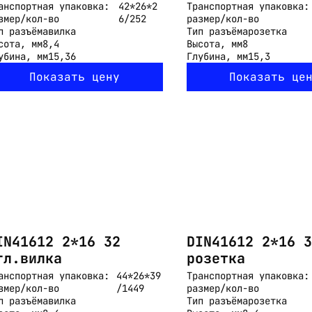
анспортная упаковка:
42*26*2
Транспортная упаковка:
змер/кол-во
6/252
размер/кол-во
п разъёма
вилка
Тип разъёма
розетка
сота, мм
8,4
Высота, мм
8
убина, мм
15,36
Глубина, мм
15,3
Показать цену
Показать це
IN41612 2*16 32
DIN41612 2*16 3
гл.вилка
розетка
анспортная упаковка:
44*26*39
Транспортная упаковка:
змер/кол-во
/1449
размер/кол-во
п разъёма
вилка
Тип разъёма
розетка