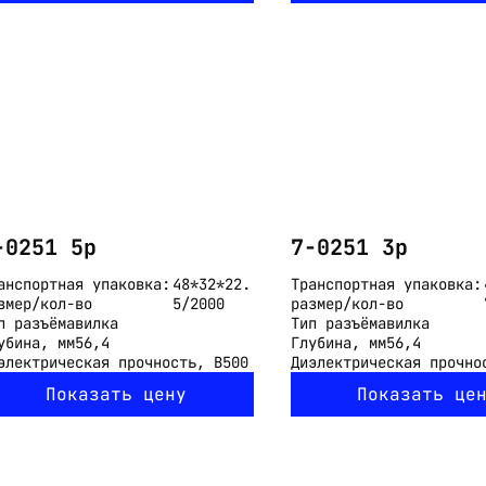
-0251 5p
7-0251 3p
анспортная упаковка:
48*32*22.
Транспортная упаковка:
змер/кол-во
5/2000
размер/кол-во
п разъёма
вилка
Тип разъёма
вилка
убина, мм
56,4
Глубина, мм
56,4
электрическая прочность, В
500
Диэлектрическая прочно
Показать цену
Показать це