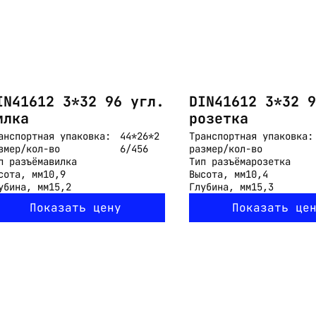
IN41612 3*32 96 угл.
DIN41612 3*32 9
илка
розетка
анспортная упаковка:
44*26*2
Транспортная упаковка:
змер/кол-во
6/456
размер/кол-во
п разъёма
вилка
Тип разъёма
розетка
сота, мм
10,9
Высота, мм
10,4
убина, мм
15,2
Глубина, мм
15,3
Показать цену
Показать це