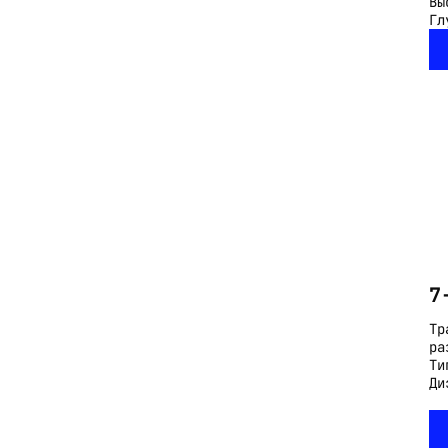
Вы
Гл
7
Тр
ра
Ти
Ди