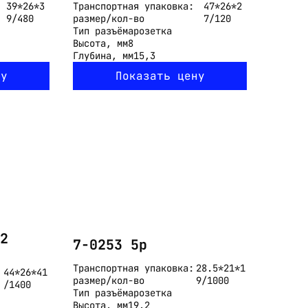
39*26*3
Транспортная упаковка:
47*26*2
9/480
размер/кол-во
7/120
Тип разъёма
розетка
Высота, мм
8
Глубина, мм
15,3
ну
Показать цену
2
7-0253 5p
Транспортная упаковка:
28.5*21*1
44*26*41
размер/кол-во
9/1000
/1400
Тип разъёма
розетка
Высота, мм
19,2