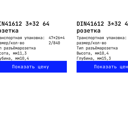
IN41612 3*32 64
DIN41612 3*32 4
озетка
розетка
анспортная упаковка:
47*26*4
Транспортная упаковка:
змер/кол-во
2/840
размер/кол-во
п разъёма
розетка
Тип разъёма
розетка
сота, мм
11,3
Высота, мм
10,4
убина, мм
10,4
Глубина, мм
15,3
Показать цену
Показать це