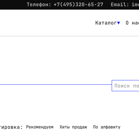
Телефон:
+7(495)320-65-27
Email:
im
Каталог
О на
Каталог
О нас
Новости
Склад
Поиск п
Контакты
Вход
тировка:
Рекомендуем
Хиты продаж
По алфавиту
Контакты
Телефон:
+7(495)320-65-27