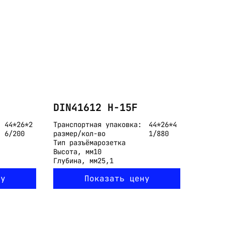
DIN41612 H-15F
44*26*2
Транспортная упаковка:
44*26*4
6/200
размер/кол-во
1/880
Тип разъёма
розетка
Высота, мм
10
Глубина, мм
25,1
ну
Показать цену