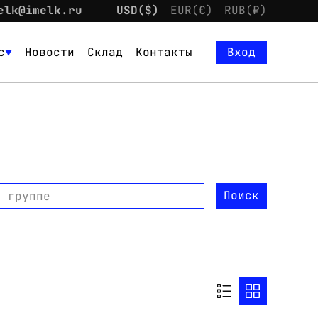
elk@imelk.ru
USD($)
EUR(€)
RUB(₽)
с
Новости
Склад
Контакты
Вход
Поиск
о группе