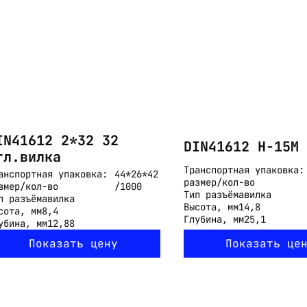
Email:
imelk@imelk.ru
USD($)
EUR(€)
RUB(₽)
IN41612 2*32 32
DIN41612 H-15M
гл.вилка
Транспортная упаковка:
анспортная упаковка:
44*26*42
размер/кол-во
змер/кол-во
/1000
Тип разъёма
вилка
п разъёма
вилка
Высота, мм
14,8
сота, мм
8,4
Глубина, мм
25,1
убина, мм
12,88
Показать цену
Показать це