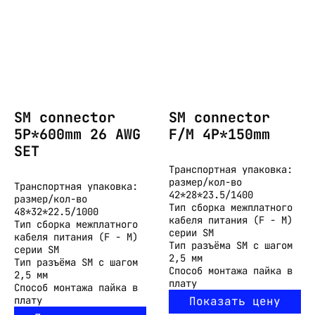
SM connector
SM connector
5P*600mm 26 AWG
F/M 4P*150mm
SET
Транспортная упаковка:
размер/кол-во
Транспортная упаковка:
42*28*23.5/1400
размер/кол-во
Тип
сборка межплатного
48*32*22.5/1000
кабеля питания (F - М)
Тип
сборка межплатного
серии SM
кабеля питания (F - М)
Тип разъёма
SM с шагом
серии SM
2,5 мм
Тип разъёма
SM с шагом
Способ монтажа
пайка в
2,5 мм
плату
Способ монтажа
пайка в
плату
Показать цену