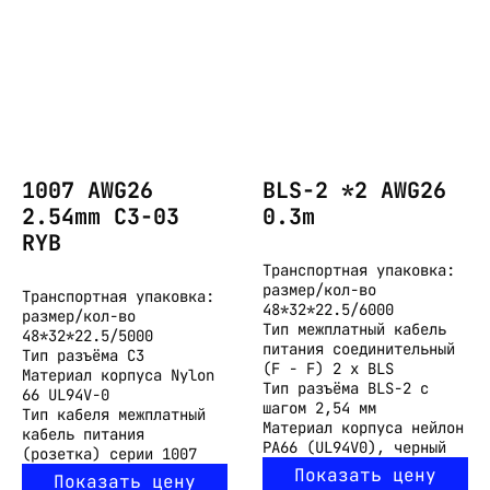
1007 AWG26
BLS-2 *2 AWG26
2.54mm C3-03
0.3m
RYB
Транспортная упаковка:
размер/кол-во
Транспортная упаковка:
48*32*22.5/6000
размер/кол-во
Тип
межплатный кабель
48*32*22.5/5000
питания соединительный
Тип разъёма
C3
(F - F) 2 x BLS
Материал корпуса
Nylon
Тип разъёма
BLS-2 с
66 UL94V-0
шагом 2,54 мм
Тип кабеля
межплатный
Материал корпуса
нейлон
кабель питания
PA66 (UL94V0), черный
(розетка) серии 1007
Показать цену
Показать цену