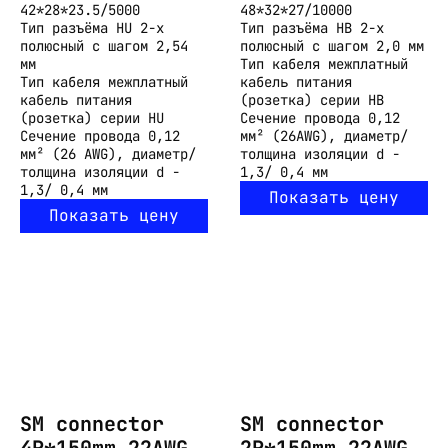
42*28*23.5/5000
48*32*27/10000
Тип разъёма
HU 2-х
Тип разъёма
HB 2-х
полюсный с шагом 2,54
полюсный с шагом 2,0 мм
мм
Тип кабеля
межплатный
Тип кабеля
межплатный
кабель питания
кабель питания
(розетка) серии HB
(розетка) серии HU
Сечение провода
0,12
Сечение провода
0,12
мм² (26AWG), диаметр/
мм² (26 AWG), диаметр/
толщина изоляции d -
толщина изоляции d -
1,3/ 0,4 мм
1,3/ 0,4 мм
Показать цену
Показать цену
SM connector
SM connector
4P*150mm 22AWG
2P*150mm 22AWG