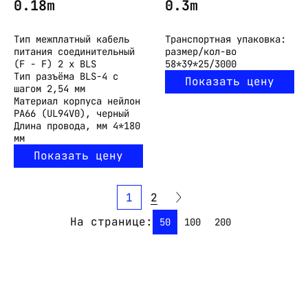
0.18m
0.3m
Тип
межплатный кабель
Транспортная упаковка:
питания соединительный
размер/кол-во
(F - F) 2 x BLS
58*39*25/3000
Тип разъёма
BLS-4 с
Показать цену
шагом 2,54 мм
Материал корпуса
нейлон
PA66 (UL94V0), черный
Длина провода, мм
4*180
мм
Показать цену
1
2
На странице:
50
100
200