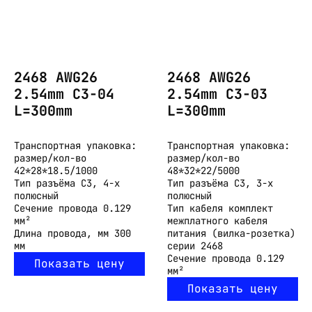
2468 AWG26
2468 AWG26
2.54mm C3-04
2.54mm C3-03
L=300mm
L=300mm
Транспортная упаковка:
Транспортная упаковка:
размер/кол-во
размер/кол-во
42*28*18.5/1000
48*32*22/5000
Тип разъёма
C3, 4-х
Тип разъёма
C3, 3-х
полюсный
полюсный
Сечение провода
0.129
Тип кабеля
комплект
мм²
межплатного кабеля
Длина провода, мм
300
питания (вилка-розетка)
мм
серии 2468
Сечение провода
0.129
Показать цену
мм²
Показать цену