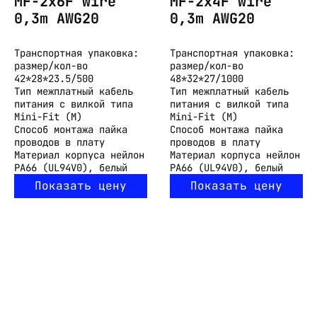
MF-2x6F wire
MF-2x4F wire
0,3m AWG20
0,3m AWG20
Транспортная упаковка:
Транспортная упаковка:
размер/кол-во
размер/кол-во
42*28*23.5/500
48*32*27/1000
Тип
межплатный кабель
Тип
межплатный кабель
питания с вилкой типа
питания с вилкой типа
Mini-Fit (M)
Mini-Fit (M)
Способ монтажа
пайка
Способ монтажа
пайка
проводов в плату
проводов в плату
Материал корпуса
нейлон
Материал корпуса
нейлон
PA66 (UL94V0), белый
PA66 (UL94V0), белый
Показать цену
Показать цену