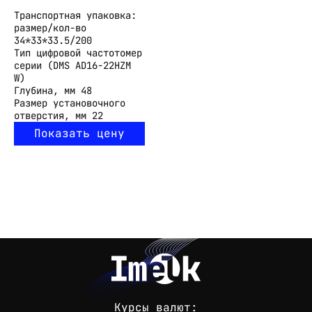
Транспортная упаковка:
размер/кол-во
34*33*33.5/200
Тип
цифровой частотомер
серии (DMS AD16-22HZM
W)
Глубина, мм
48
Размер установочного
отверстия, мм
22
Показать цену
Курсы валют: