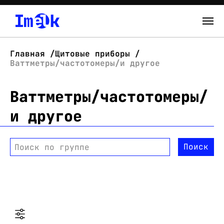
Каталог
Главная
Щитовые приборы
Ваттметры/частотомеры/и другое
О нас
Ваттметры/частотомеры/
Новости
и другое
Склад
Контакты
Поиск
Поиск по группе
Вход