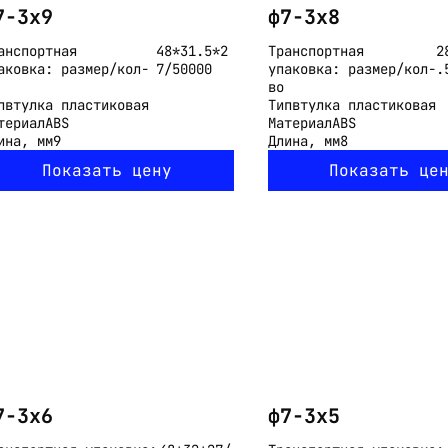
7-3x9
ф7-3x8
анспортная
48*31.5*2
Транспортная
2
аковка: размер/кол-
7/50000
упаковка: размер/кол-
.
во
п
втулка пластиковая
Тип
втулка пластиковая
териал
ABS
Материал
ABS
ина, мм
9
Длина, мм
8
Показать цену
Показать це
7-3x6
ф7-3x5