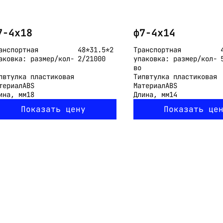
7-4x18
ф7-4x14
анспортная
48*31.5*2
Транспортная
аковка: размер/кол-
2/21000
упаковка: размер/кол-
во
п
втулка пластиковая
Тип
втулка пластиковая
териал
ABS
Материал
ABS
ина, мм
18
Длина, мм
14
Показать цену
Показать це