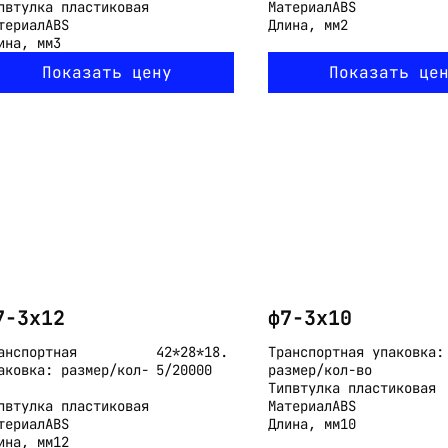
п
втулка пластиковая
Материал
ABS
териал
ABS
Длина, мм
2
ина, мм
3
Показать цену
Показать це
7-3x12
ф7-3x10
анспортная
42*28*18.
Транспортная упаковка:
аковка: размер/кол-
5/20000
размер/кол-во
Тип
втулка пластиковая
п
втулка пластиковая
Материал
ABS
териал
ABS
Длина, мм
10
ина, мм
12