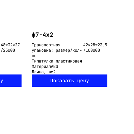
ф7-4x2
48*32*27
Транспортная
42*28*23.5
/25000
упаковка: размер/кол-
/100000
во
Тип
втулка пластиковая
Материал
ABS
Длина, мм
2
ну
Показать цену