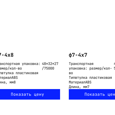
Email:
imelk@imelk.ru
USD($)
EUR(€)
RUB(₽)
7-4x8
ф7-4x7
анспортная упаковка:
48*32*27
Транспортная
змер/кол-во
/75000
упаковка: размер/кол-
п
втулка пластиковая
во
териал
ABS
Тип
втулка пластиковая
ина, мм
8
Материал
ABS
Длина, мм
7
Показать цену
Показать це