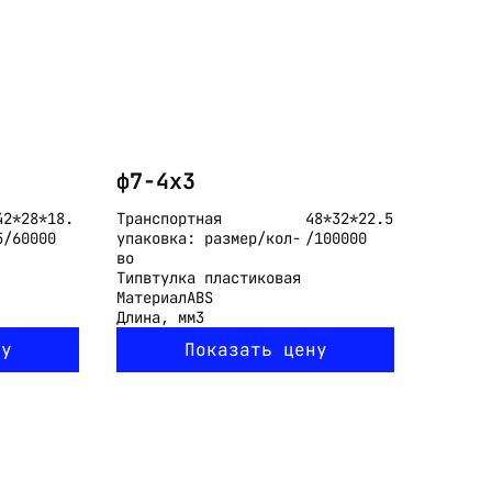
ф7-4x3
42*28*18.
Транспортная
48*32*22.5
5/60000
упаковка: размер/кол-
/100000
во
Тип
втулка пластиковая
Материал
ABS
Длина, мм
3
ну
Показать цену