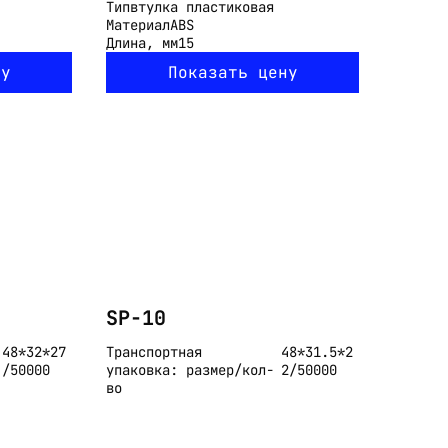
Тип
втулка пластиковая
Материал
ABS
Длина, мм
15
ну
Показать цену
SP-10
48*32*27
Транспортная
48*31.5*2
/50000
упаковка: размер/кол-
2/50000
во