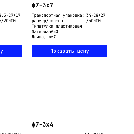
ф7-3x7
8.5*27*17
Транспортная упаковка:
34*28*27
5/20000
размер/кол-во
/50000
Тип
втулка пластиковая
Материал
ABS
Длина, мм
7
ну
Показать цену
ф7-3x4