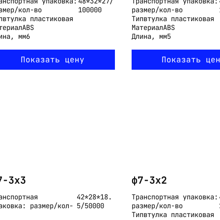
анспортная упаковка:
48*32*27/
Транспортная упаковка:
змер/кол-во
100000
размер/кол-во
п
втулка пластиковая
Тип
втулка пластиковая
териал
ABS
Материал
ABS
ина, мм
6
Длина, мм
5
Показать цену
Показать це
7-3x3
ф7-3x2
анспортная
42*28*18.
Транспортная упаковка:
аковка: размер/кол-
5/50000
размер/кол-во
Тип
втулка пластиковая