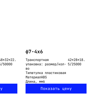
ф7-4x6
48*32*22.
Транспортная
42*28*18.
5/50000
упаковка: размер/кол-
5/25000
во
Тип
втулка пластиковая
Материал
ABS
Длина, мм
6
ну
Показать цену