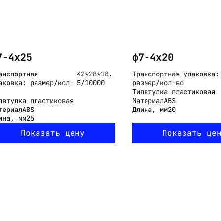
7-4x25
ф7-4x20
анспортная
42*28*18.
Транспортная упаковка:
аковка: размер/кол-
5/10000
размер/кол-во
Тип
втулка пластиковая
п
втулка пластиковая
Материал
ABS
териал
ABS
Длина, мм
20
ина, мм
25
Показать цену
Показать це