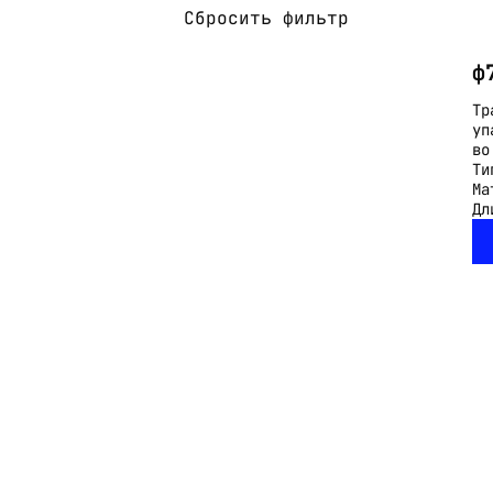
Сбросить фильтр
ф
Тр
уп
во
Ти
Ма
Дл