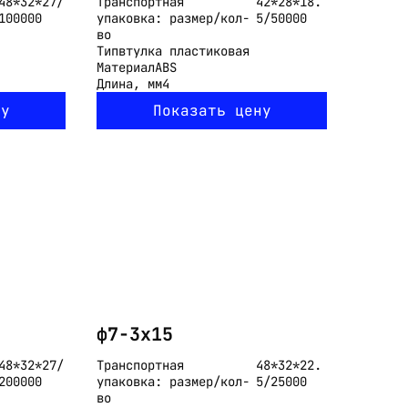
48*32*27/
Транспортная
42*28*18.
100000
упаковка: размер/кол-
5/50000
во
Тип
втулка пластиковая
Материал
ABS
Длина, мм
4
ну
Показать цену
ф7-3x15
48*32*27/
Транспортная
48*32*22.
200000
упаковка: размер/кол-
5/25000
во