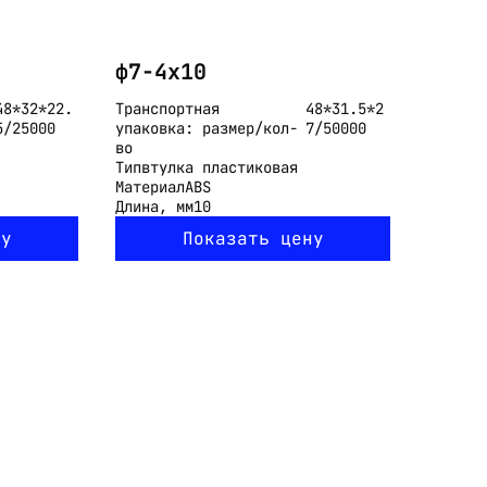
ф7-4x10
48*32*22.
Транспортная
48*31.5*2
5/25000
упаковка: размер/кол-
7/50000
во
Тип
втулка пластиковая
Материал
ABS
Длина, мм
10
ну
Показать цену