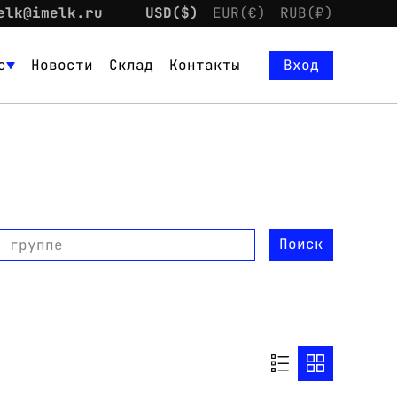
elk@imelk.ru
USD($)
EUR(€)
RUB(₽)
с
Новости
Склад
Контакты
Вход
Поиск
о группе