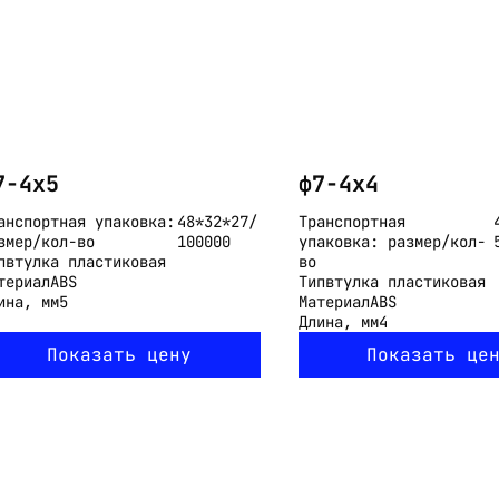
7-4x5
ф7-4x4
анспортная упаковка:
48*32*27/
Транспортная
змер/кол-во
100000
упаковка: размер/кол-
п
втулка пластиковая
во
териал
ABS
Тип
втулка пластиковая
ина, мм
5
Материал
ABS
Длина, мм
4
Показать цену
Показать це