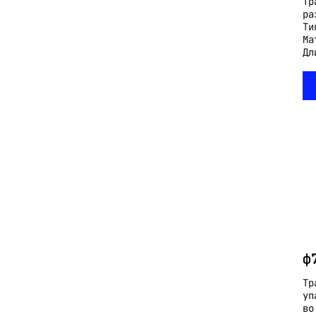
Тр
ра
Ти
Ма
Дл
ф
Тр
уп
во