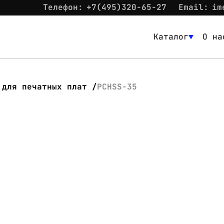
Телефон:
+7(495)320-65-27
Email:
im
Каталог
О на
Каталог
О нас
 для печатных плат
PCHSS-35
Новости
Склад
Контакты
Вход
Контакты
Телефон:
+7(495)320-65-27