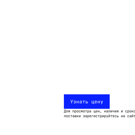
Email:
imelk@imelk.ru
USD($)
EUR(€)
RUB(₽)
Узнать цену
Для просмотра цен, наличия и срок
поставки зарегистрируйтесь на сай