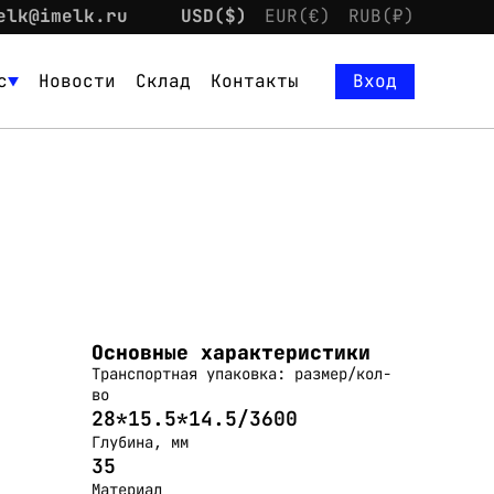
elk@imelk.ru
USD($)
EUR(€)
RUB(₽)
с
Новости
Склад
Контакты
Вход
Основные характеристики
Транспортная упаковка: размер/кол-
во
28*15.5*14.5/3600
Глубина, мм
35
Материал