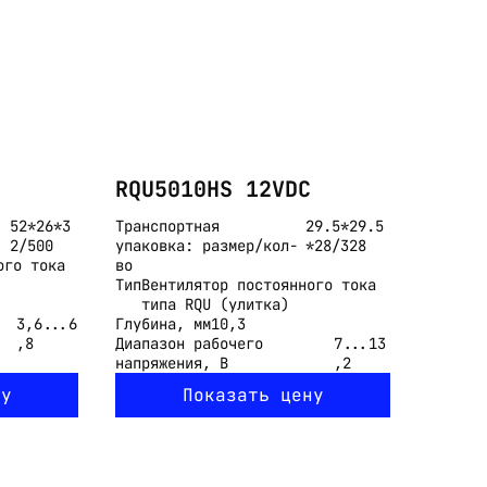
RQU5010HS 12VDC
52*26*3
Транспортная
29.5*29.5
2/500
упаковка: размер/кол-
*28/328
ого тока
во
Тип
Вентилятор постоянного тока
типа RQU (улитка)
3,6...6
Глубина, мм
10,3
,8
Диапазон рабочего
7...13
напряжения, В
,2
ну
Показать цену