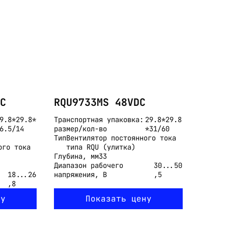
C
RQU9733MS 48VDC
9.8*29.8*
Транспортная упаковка:
29.8*29.8
6.5/14
размер/кол-во
*31/60
Тип
Вентилятор постоянного тока
ого тока
типа RQU (улитка)
Глубина, мм
33
Диапазон рабочего
30...50
18...26
напряжения, В
,5
,8
ну
Показать цену