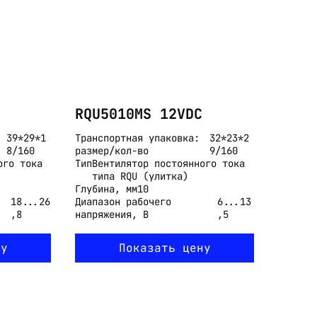
RQU5010MS 12VDC
39*29*1
Транспортная упаковка:
32*23*2
8/160
размер/кол-во
9/160
ого тока
Тип
Вентилятор постоянного тока
типа RQU (улитка)
Глубина, мм
10
18...26
Диапазон рабочего
6...13
,8
напряжения, В
,5
ну
Показать цену