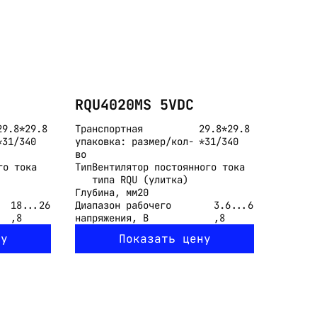
RQU4020MS 5VDC
29.8*29.8
Транспортная
29.8*29.8
*31/340
упаковка: размер/кол-
*31/340
во
го тока
Тип
Вентилятор постоянного тока
типа RQU (улитка)
Глубина, мм
20
18...26
Диапазон рабочего
3.6...6
,8
напряжения, В
,8
ну
Показать цену