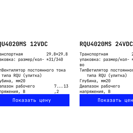
QU4020MS 12VDC
RQU4020MS 24VDC
анспортная
29.8*29.8
Транспортная
аковка: размер/кол-
*31/340
упаковка: размер/кол-
во
п
Вентилятор постоянного тока
Тип
Ветилятор постоянно
типа RQU (улитка)
типа RQU (улитка)
убина, мм
20
Глубина, мм
20
апазон рабочего
7...13
Диапазон рабочего
пряжения, В
,2
напряжения, В
Показать цену
Показать це