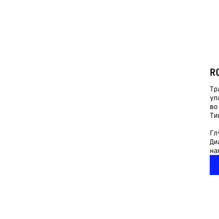
R
Тр
уп
во
Ти
Гл
Ди
на