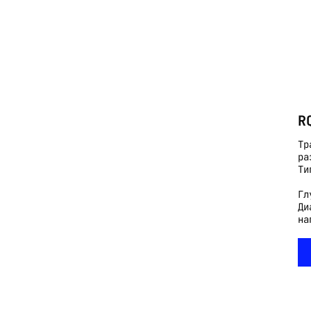
R
Тр
ра
Ти
Гл
Ди
на