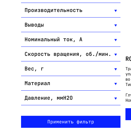
Производительность
Выводы
Номинальный ток, А
Скорость вращения, об./мин.
R
Вес, г
Тр
уп
во
Материал
Ти
Гл
Давление, ммН2О
Но
Применить фильтр