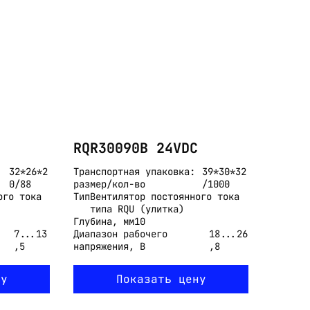
RQR30090B 24VDC
32*26*2
Транспортная упаковка:
39*30*32
0/88
размер/кол-во
/1000
ого тока
Тип
Вентилятор постоянного тока
типа RQU (улитка)
Глубина, мм
10
7...13
Диапазон рабочего
18...26
,5
напряжения, В
,8
ну
Показать цену