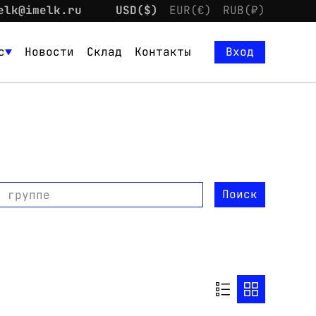
elk@imelk.ru
USD($)
EUR(€)
RUB(₽)
с
Новости
Склад
Контакты
Вход
Поиск
о группе