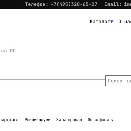
Телефон:
+7(495)320-65-27
Email:
im
Каталог
О на
Каталог
О нас
тка DC
Новости
C
Склад
Поиск п
Контакты
Вход
тировка:
Рекомендуем
Хиты продаж
По алфавиту
Контакты
Телефон:
+7(495)320-65-27