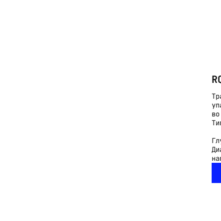
R
Тр
уп
во
Ти
Гл
Ди
на