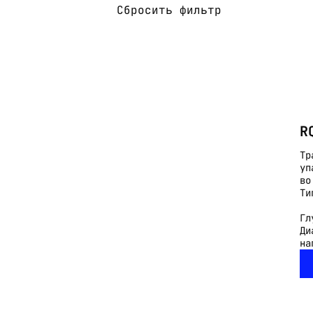
Сбросить фильтр
R
Тр
уп
во
Ти
Гл
Ди
на