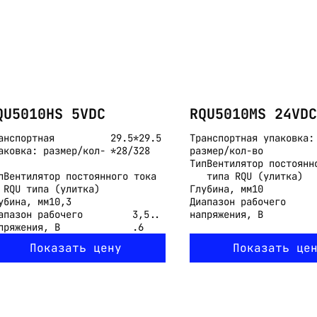
QU5010HS 5VDC
RQU5010MS 24VDC
анспортная
29.5*29.5
Транспортная упаковка:
аковка: размер/кол-
*28/328
размер/кол-во
Тип
Вентилятор постоянн
п
Вентилятор постоянного тока
типа RQU (улитка)
RQU типа (улитка)
Глубина, мм
10
убина, мм
10,3
Диапазон рабочего
апазон рабочего
3,5..
напряжения, В
пряжения, В
.6
Показать цену
Показать це