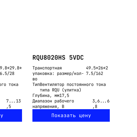
RQU8020HS 5VDC
9.8*29.8*
Транспортная
49.5*26*2
6.5/28
упаковка: размер/кол-
7.5/162
во
ого тока
Тип
Вентилятор постоянного тока
типа RQU (улитка)
Глубина, мм
17,5
7...13
Диапазон рабочего
3,6...6
,5
напряжения, В
,8
ну
Показать цену