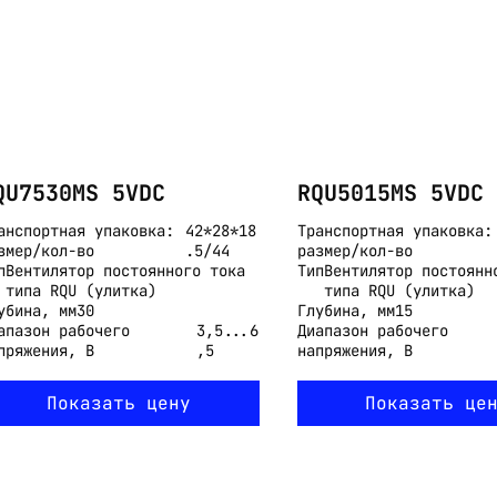
QU7530MS 5VDC
RQU5015MS 5VDC
анспортная упаковка:
42*28*18
Транспортная упаковка:
змер/кол-во
.5/44
размер/кол-во
п
Вентилятор постоянного тока
Тип
Вентилятор постоянн
типа RQU (улитка)
типа RQU (улитка)
убина, мм
30
Глубина, мм
15
апазон рабочего
3,5...6
Диапазон рабочего
пряжения, В
,5
напряжения, В
Показать цену
Показать це