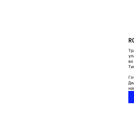
R
Тр
уп
во
Ти
Гл
Ди
на