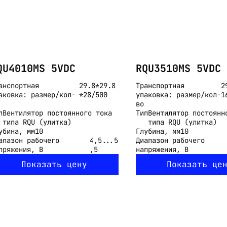
QU4010MS 5VDC
RQU3510MS 5VDC
анспортная
29.8*29.8
Транспортная
2
аковка: размер/кол-
*28/500
упаковка: размер/кол-
1
во
п
Вентилятор постоянного тока
Тип
Вентилятор постоянн
типа RQU (улитка)
типа RQU (улитка)
убина, мм
10
Глубина, мм
10
апазон рабочего
4,5...5
Диапазон рабочего
пряжения, В
,5
напряжения, В
Показать цену
Показать це