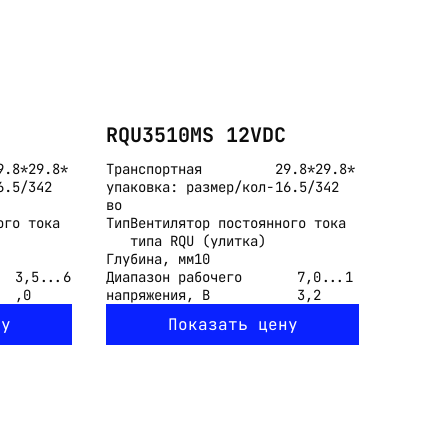
RQU3510MS 12VDC
9.8*29.8*
Транспортная
29.8*29.8*
6.5/342
упаковка: размер/кол-
16.5/342
во
ого тока
Тип
Вентилятор постоянного тока
типа RQU (улитка)
Глубина, мм
10
3,5...6
Диапазон рабочего
7,0...1
,0
напряжения, В
3,2
ну
Показать цену