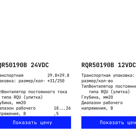
Email:
imelk@imelk.ru
USD($)
EUR(€)
RUB(₽)
QR50190B 24VDC
RQR50190B 12VDC
анспортная
29.8*29.8
Транспортная упаковка:
аковка: размер/кол-
*31/250
размер/кол-во
Тип
Вентилятор постоянн
п
Вентилятор постоянного тока
типа RQU (улитка)
типа RQU (улитка)
Глубина, мм
20
убина, мм
20
Диапазон рабочего
апазон рабочего
18...26
напряжения, В
пряжения, В
,5
Показать цену
Показать це