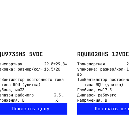
QU9733MS 5VDC
RQU8020HS 12VDC
анспортная
29.8*29.8*
Транспортная
2
аковка: размер/кол-
16.5/20
упаковка: размер/кол-
1
во
п
Вентилятор постоянного тока
Тип
Вентилятор постоянн
типа RQU (улитка)
типа RQU (улитка)
убина, мм
33
Глубина, мм
17,5
апазон рабочего
3,5..
Диапазон рабочего
пряжения, В
.6
напряжения, В
Показать цену
Показать це