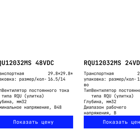
QU12032MS 48VDC
RQU12032MS 24VD
анспортная
29.8*29.8*
Транспортная
2
аковка: размер/кол-
16.5/14
упаковка: размер/кол-
1
во
п
Вентилятор постоянного тока
Тип
Вентилятор постоянн
типа RQU (улитка)
типа RQU (улитка)
убина, мм
32
Глубина, мм
32
минальное напряжение, В
48
Диапазон рабочего
напряжения, В
Показать цену
Показать це