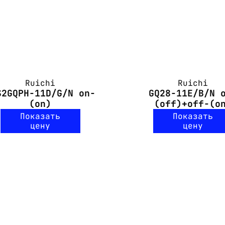
Ruichi
Ruichi
S2GQPH-11D/G/N on-
GQ28-11E/B/N 
(on)
(off)+off-(o
Показать
Показать
цену
цену