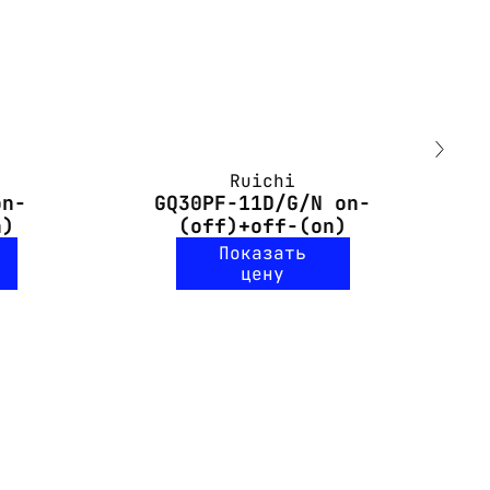
Ruichi
on-
GQ30PF-11D/G/N on-
n)
(off)+off-(on)
Показать
цену