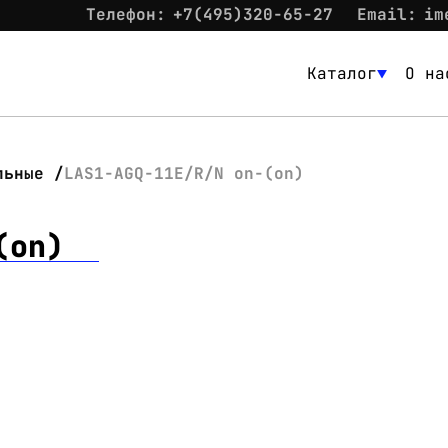
Телефон:
+7(495)320-65-27
Email:
im
Каталог
О на
Каталог
О нас
льные
LAS1-AGQ-11E/R/N on-(on)
Новости
(on)
Склад
Контакты
Вход
Контакты
Телефон:
+7(495)320-65-27