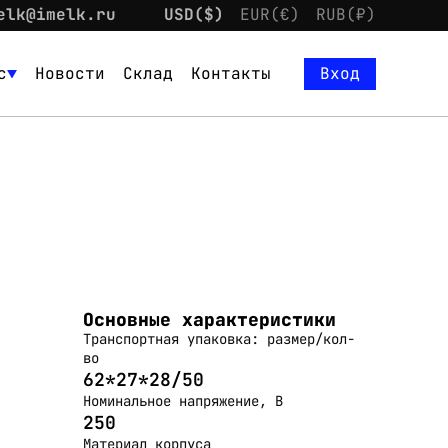
elk@imelk.ru
USD($)
EUR(€)
RUB(₽)
с
Новости
Склад
Контакты
Вход
Основные характеристики
Транспортная упаковка: размер/кол-
во
62*27*28/50
Номинальное напряжение, В
250
Материал корпуса