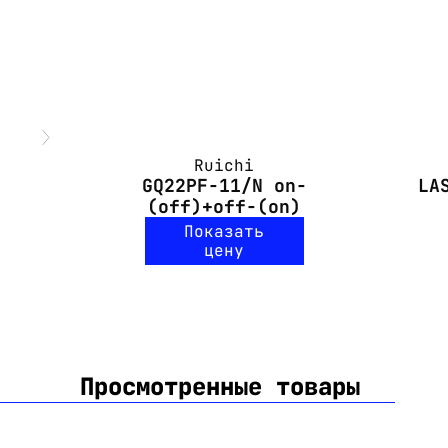
Ruichi
GQ22PF-11/N on-
LA
(off)+off-(on)
Показать
цену
Просмотренные товары