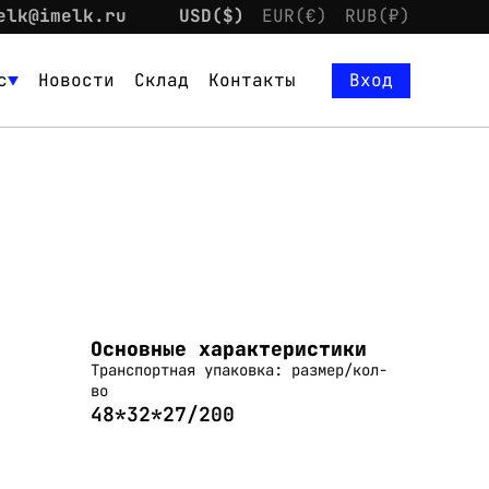
elk@imelk.ru
USD($)
EUR(€)
RUB(₽)
с
Новости
Склад
Контакты
Вход
Основные характеристики
Транспортная упаковка: размер/кол-
во
48*32*27/200