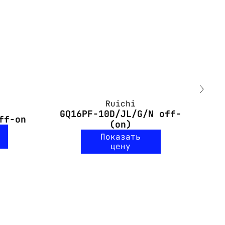
Ruichi
GQ16PF-10D/JL/G/N off-
ff-on
G
(on)
Показать
цену