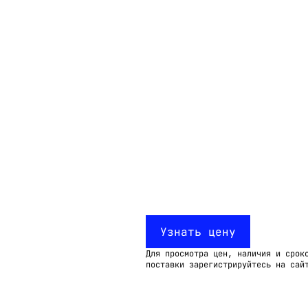
Email:
imelk@imelk.ru
USD($)
EUR(€)
RUB(₽)
Узнать цену
Для просмотра цен, наличия и срок
поставки зарегистрируйтесь на сай