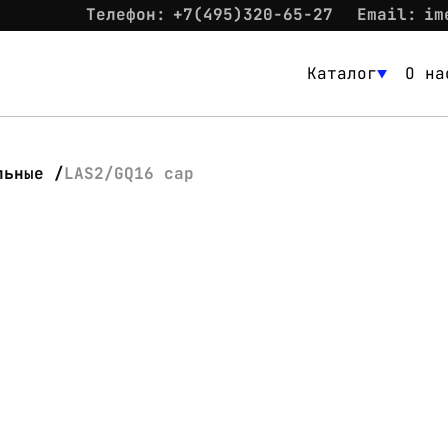
Телефон:
+7(495)320-65-27
Email:
im
Каталог
О на
Каталог
О нас
льные
LAS2/GQ16 cap
Новости
Склад
Контакты
Вход
Контакты
Телефон:
+7(495)320-65-27