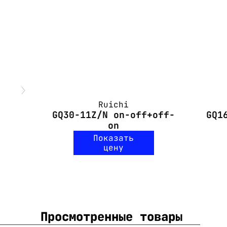
Ruichi
GQ30-11Z/N on-off+off-
GQ1
on
Показать
цену
Просмотренные товары