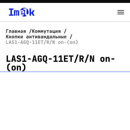
Каталог
Главная
Коммутация
Кнопки антивандальные
О нас
LAS1-AGQ-11ET/R/N on-(on)
LAS1-AGQ-11ET/R/N on-
Новости
(on)
Склад
Контакты
Вход