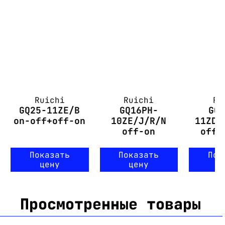
Ruichi
Ruichi
Ru
GQ25-11ZE/B
GQ16PH-
GQ
on-off+off-on
10ZE/J/R/N
11ZD/
off-on
off+
Показать
Показать
Пок
цену
цену
ц
Просмотренные товары