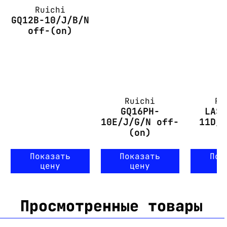
Ruichi
GQ12B-10/J/B/N
off-(on)
Ruichi
Ru
GQ16PH-
LAS
10E/J/G/N off-
11D/
(on)
(
Показать
Показать
Пок
цену
цену
ц
Просмотренные товары