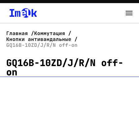
Каталог
Главная
Коммутация
Кнопки антивандальные
О нас
GQ16B-10ZD/J/R/N off-on
GQ16B-10ZD/J/R/N off-
Новости
on
Склад
Контакты
Вход