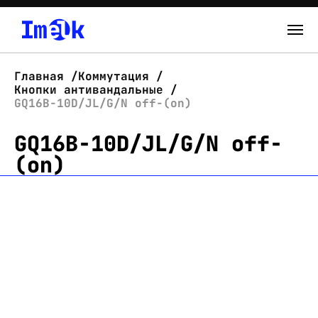
Каталог
Главная
Коммутация
Кнопки антивандальные
О нас
GQ16B-10D/JL/G/N off-(on)
GQ16B-10D/JL/G/N off-
Новости
(on)
Склад
Контакты
Вход