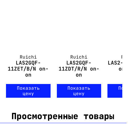
Ruichi
Ruichi
Ru
LAS2GQF-
LAS2GQF-
LAS2-G
11ZET/B/N on-
11ZDT/R/N on-
on
on
on
Показать
Показать
Пок
цену
цену
ц
Просмотренные товары