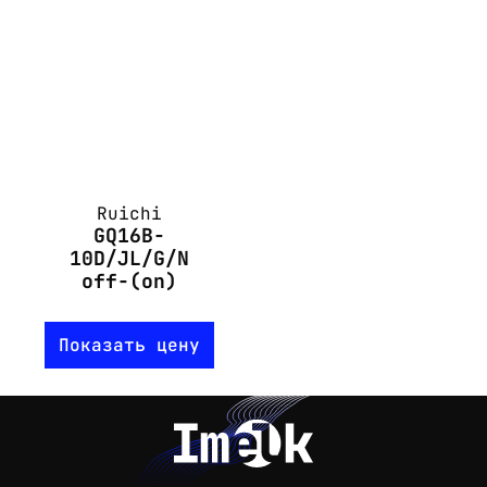
Ruichi
GQ16B-
10D/JL/G/N
off-(on)
Показать цену