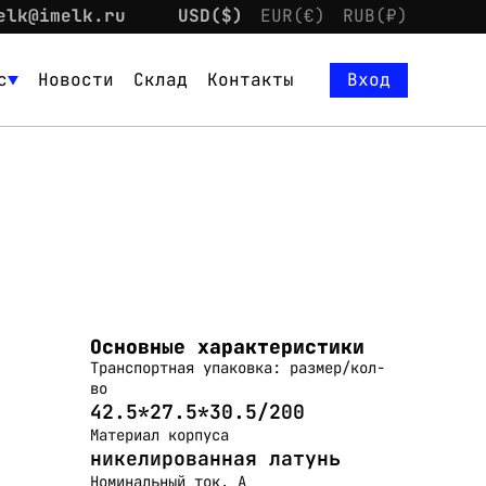
elk@imelk.ru
USD($)
EUR(€)
RUB(₽)
с
Новости
Склад
Контакты
Вход
Основные характеристики
Транспортная упаковка: размер/кол-
во
42.5*27.5*30.5/200
Материал корпуса
никелированная латунь
Номинальный ток, А