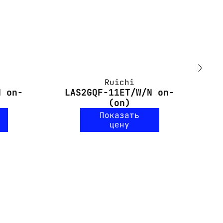
Ruichi
N on-
LAS2GQF-11ET/W/N on-
G
(on)
Показать
цену