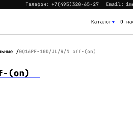
Телефон:
+7(495)320-65-27
Email:
im
Каталог
О на
Каталог
О нас
льные
GQ16PF-10D/JL/R/N off-(on)
Новости
f-(on)
Склад
Контакты
Вход
Контакты
Телефон:
+7(495)320-65-27