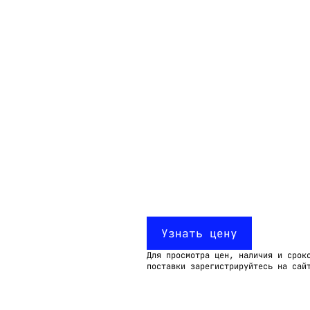
Email:
imelk@imelk.ru
USD($)
EUR(€)
RUB(₽)
Узнать цену
Для просмотра цен, наличия и срок
поставки зарегистрируйтесь на сай