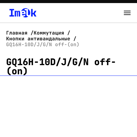
Каталог
Главная
Коммутация
Кнопки антивандальные
О нас
GQ16H-10D/J/G/N off-(on)
GQ16H-10D/J/G/N off-
Новости
(on)
Склад
Контакты
Вход