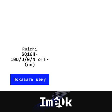
Ruichi
GQ16H-
10D/J/G/N off-
(on)
Показать цену