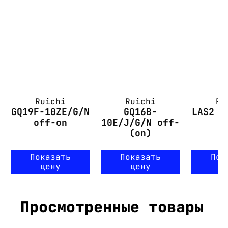
Ruichi
Ruichi
Ru
GQ19F-10ZE/G/N
GQ16B-
LAS2 c
off-on
10E/J/G/N off-
(on)
Показать
Показать
Пок
цену
цену
ц
Просмотренные товары