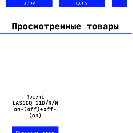
цену
цену
ц
Просмотренные товары
Ruichi
LAS1GQ-11D/R/N
on-(off)+off-
(on)
Показать цену