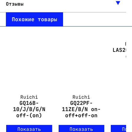
Отзывы
Похожие товары
Ru
LAS2G
o
Ruichi
Ruichi
GQ16B-
GQ22PF-
10/J/B/G/N
11ZE/B/N on-
off-(on)
off+off-on
Показать
Показать
Пок