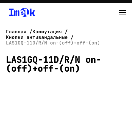
Каталог
Главная
Коммутация
Кнопки антивандальные
О нас
LAS1GQ-11D/R/N on-(off)+off-(on)
LAS1GQ-11D/R/N on-
Новости
(off)+off-(on)
Склад
Контакты
Вход