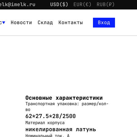
elk@imelk.ru
USD($)
EUR(€)
RUB(₽)
с
Новости
Склад
Контакты
Вход
Основные характеристики
Транспортная упаковка: размер/кол-
во
62*27.5*28/2500
Материал корпуса
никелированная латунь
Номинальный ток, А