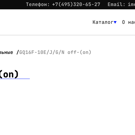
Телефон:
+7(495)320-65-27
Email:
im
Каталог
О на
Каталог
О нас
льные
GQ16F-10E/J/G/N off-(on)
Новости
(on)
Склад
Контакты
Вход
Контакты
Телефон:
+7(495)320-65-27