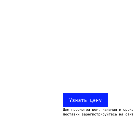
Email:
imelk@imelk.ru
USD($)
EUR(€)
RUB(₽)
Узнать цену
Для просмотра цен, наличия и срок
поставки зарегистрируйтесь на сай