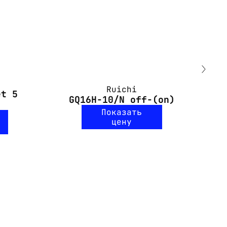
Ruichi
et 5
G
GQ16H-10/N off-(on)
Показать
цену