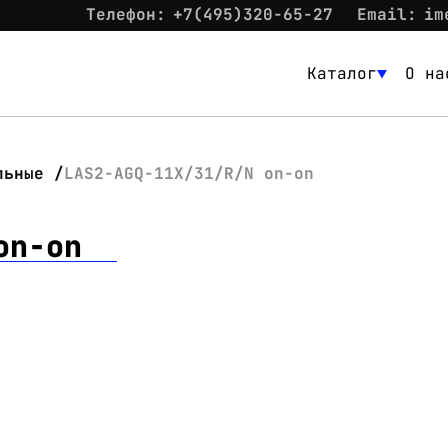
Телефон:
+7(495)320-65-27
Email:
im
Каталог
О на
Каталог
О нас
льные
LAS2-AGQ-11X/31/R/N on-on
Новости
on-on
Склад
Контакты
Вход
Контакты
Телефон:
+7(495)320-65-27