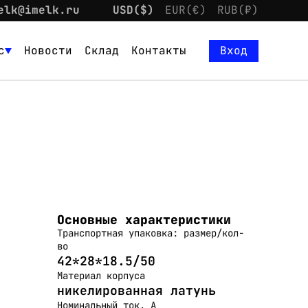
elk@imelk.ru
USD($)
EUR(€)
RUB(₽)
с
Новости
Склад
Контакты
Вход
Основные характеристики
Транспортная упаковка: размер/кол-
во
42*28*18.5/50
Материал корпуса
никелированная латунь
Номинальный ток, А