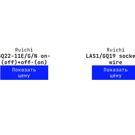
Ruichi
Ruichi
GQ22-11E/G/N on-
LAS1/GQ19 sock
(off)+off-(on)
wire
Показать
Показать
цену
цену