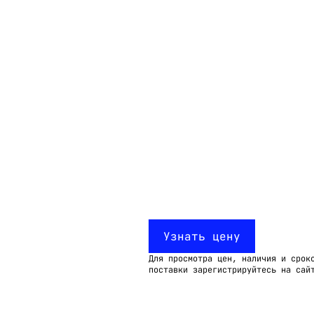
Email:
imelk@imelk.ru
USD($)
EUR(€)
RUB(₽)
Узнать цену
Для просмотра цен, наличия и срок
поставки зарегистрируйтесь на сай