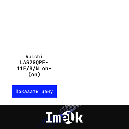
Ruichi
LAS2GQPF-
11E/B/N on-
(on)
Показать цену