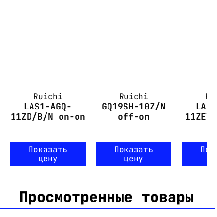
Ruichi
Ruichi
Ru
LAS1-AGQ-
GQ19SH-10Z/N
LAS
11ZD/B/N on-on
off-on
11ZET
Показать
Показать
Пок
цену
цену
ц
Просмотренные товары