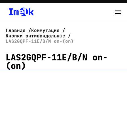
Каталог
Главная
Коммутация
Кнопки антивандальные
О нас
LAS2GQPF-11E/B/N on-(on)
LAS2GQPF-11E/B/N on-
Новости
(on)
Склад
Контакты
Вход