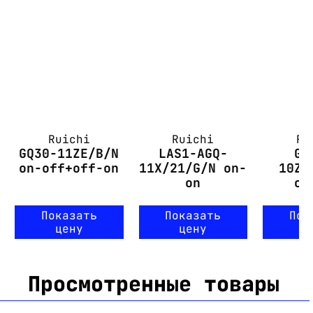
Ruichi
Ruichi
Ru
GQ30-11ZE/B/N
LAS1-AGQ-
GQ
on-off+off-on
11X/21/G/N on-
10ZD
on
of
Показать
Показать
Пок
цену
цену
ц
Просмотренные товары