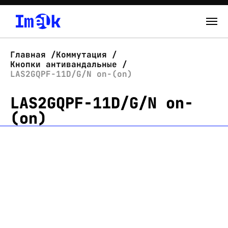
Каталог
Главная
Коммутация
Кнопки антивандальные
О нас
LAS2GQPF-11D/G/N on-(on)
LAS2GQPF-11D/G/N on-
Новости
(on)
Склад
Контакты
Вход