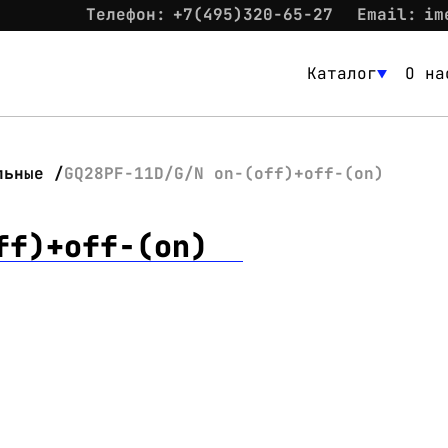
Телефон:
+7(495)320-65-27
Email:
im
Каталог
О на
Каталог
О нас
льные
GQ28PF-11D/G/N on-(off)+off-(on)
Новости
ff)+off-(on)
Склад
Контакты
Вход
Контакты
Телефон:
+7(495)320-65-27