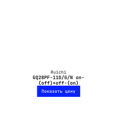
Ruichi
GQ28PF-11D/G/N on-
(off)+off-(on)
Показать цену