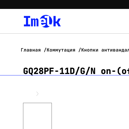
Главная
Коммутация
Кнопки антиванда
GQ28PF-11D/G/N on-(o