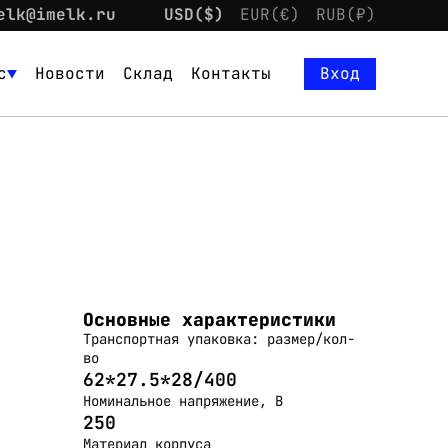
elk@imelk.ru
USD($)
EUR(€)
RUB(₽)
с
Новости
Склад
Контакты
Вход
Основные характеристики
Транспортная упаковка: размер/кол-
во
62*27.5*28/400
Номинальное напряжение, В
250
Материал корпуса