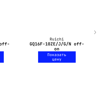
Ruichi
off-
GQ16F-10ZE/J/G/N off-
G
on
Показать
цену