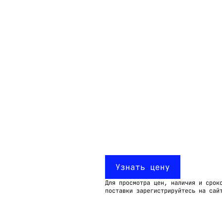
Email:
imelk@imelk.ru
USD($)
EUR(€)
RUB(₽)
Узнать цену
Для просмотра цен, наличия и срок
поставки зарегистрируйтесь на сай