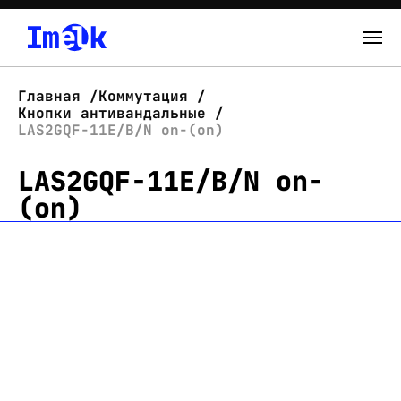
Каталог
Главная
Коммутация
Кнопки антивандальные
О нас
LAS2GQF-11E/B/N on-(on)
LAS2GQF-11E/B/N on-
Новости
(on)
Склад
Контакты
Вход