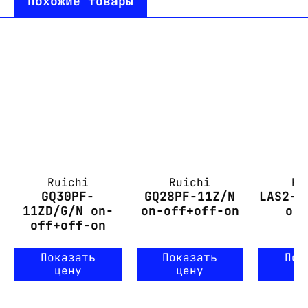
Похожие товары
Ruichi
Ruichi
Ru
GQ30PF-
GQ28PF-11Z/N
LAS2-G
11ZD/G/N on-
on-off+off-on
on
off+off-on
Показать
Показать
Пок
цену
цену
ц