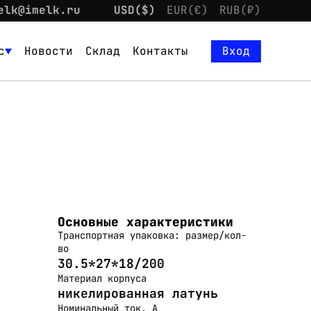
elk@imelk.ru
USD($)
EUR(€)
RUB(₽)
с
Новости
Склад
Контакты
Вход
Основные характеристики
Транспортная упаковка: размер/кол-
во
30.5*27*18/200
Материал корпуса
никелированная латунь
Номинальный ток, А