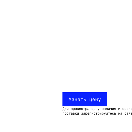
Email:
imelk@imelk.ru
USD($)
EUR(€)
RUB(₽)
Узнать цену
Для просмотра цен, наличия и срок
поставки зарегистрируйтесь на сай