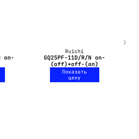
Ruichi
N on-
GQ25PF-11D/R/N on-
L
(off)+off-(on)
Показать
цену