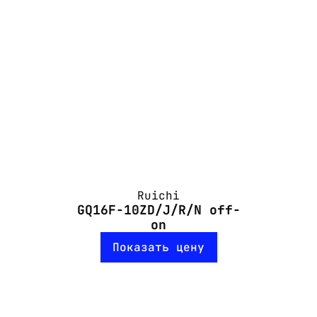
Ruichi
GQ16F-10ZD/J/R/N off-
on
Показать цену