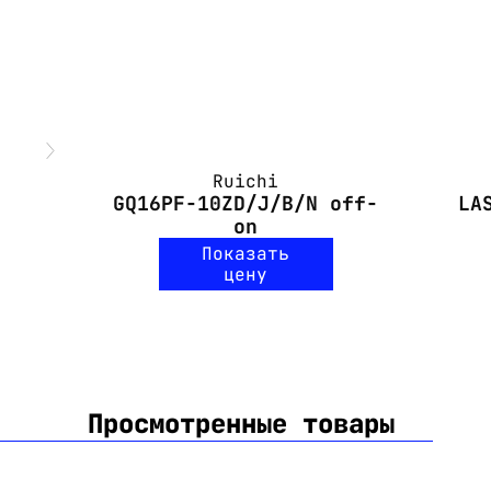
Ruichi
GQ16PF-10ZD/J/B/N off-
LA
on
Показать
цену
Просмотренные товары