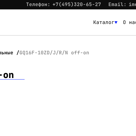
Телефон:
+7(495)320-65-27
Email:
im
Каталог
О на
Каталог
О нас
льные
GQ16F-10ZD/J/R/N off-on
Новости
-on
Склад
Контакты
Вход
Контакты
Телефон:
+7(495)320-65-27