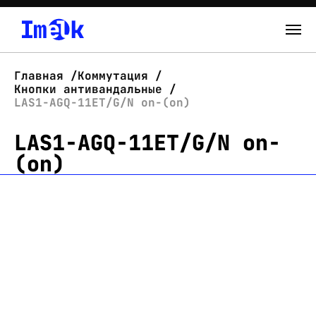
Каталог
Главная
Коммутация
Кнопки антивандальные
О нас
LAS1-AGQ-11ET/G/N on-(on)
LAS1-AGQ-11ET/G/N on-
Новости
(on)
Склад
Контакты
Вход