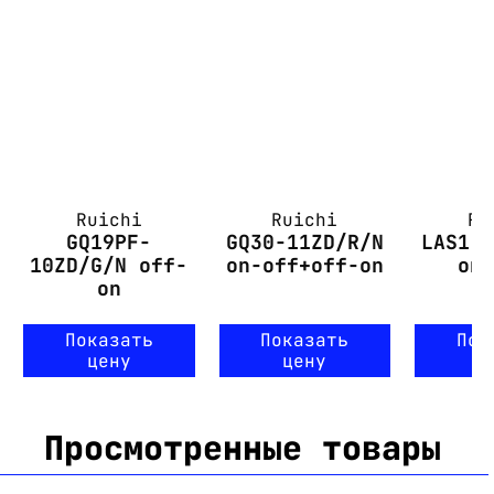
Ruichi
Ruichi
Ru
GQ19PF-
GQ30-11ZD/R/N
LAS1-
10ZD/G/N off-
on-off+off-on
on
on
Показать
Показать
Пок
цену
цену
ц
Просмотренные товары