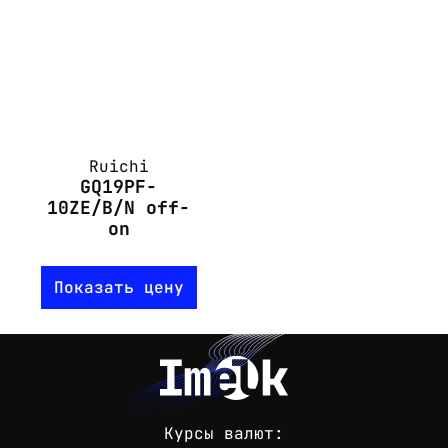
Ruichi
GQ19PF-
10ZE/B/N off-
on
Показать цену
Курсы валют: