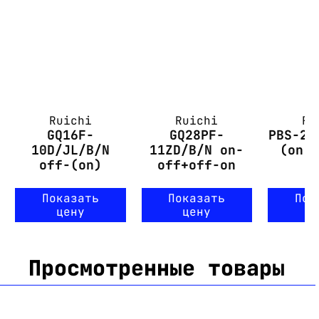
Ruichi
Ruichi
Ru
GQ16F-
GQ28PF-
PBS-28
10D/JL/B/N
11ZD/B/N on-
(on)
off-(on)
off+off-on
Показать
Показать
Пок
цену
цену
ц
Просмотренные товары