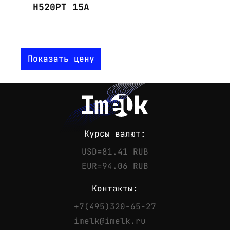
H520PT 15A
Показать цену
Курсы валют:
USD=81.41 RUB
EUR=94.06 RUB
Контакты:
+7(495)320-65-27
Контакты
imelk@imelk.ru