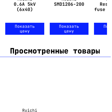
0.6A 5kV
SMD1206-200
Rese
(6x40)
fuse 6
Показать
Показать
Пок
цену
цену
ц
Просмотренные товары
Ruichi