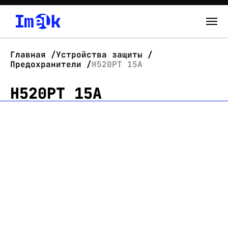
Каталог
Главная
Устройства защиты
Предохранители
H520PT 15A
О нас
H520PT 15A
Новости
Склад
Контакты
Вход