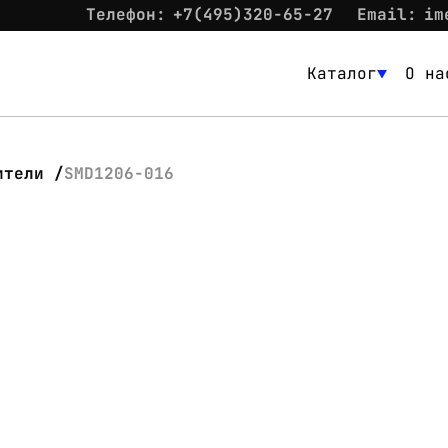
Телефон:
+7(495)320-65-27
Email:
im
Каталог
О на
Каталог
О нас
ители
SMD1206-016
Новости
Склад
Контакты
Вход
Контакты
Телефон:
+7(495)320-65-27