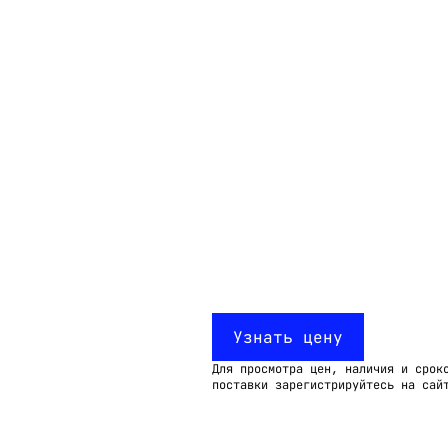
Email:
imelk@imelk.ru
USD($)
EUR(€)
RUB(₽)
Узнать цену
Для просмотра цен, наличия и срок
поставки зарегистрируйтесь на сай