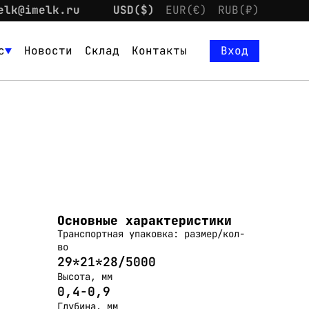
elk@imelk.ru
USD($)
EUR(€)
RUB(₽)
с
Новости
Склад
Контакты
Вход
Основные характеристики
Транспортная упаковка: размер/кол-
во
29*21*28/5000
Высота, мм
0,4-0,9
Глубина, мм