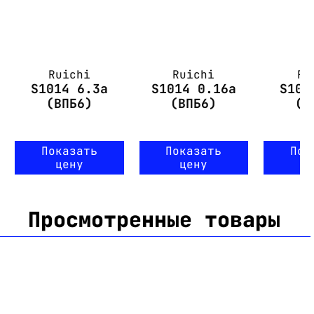
Ruichi
Ruichi
Ru
S1014 6.3а
S1014 0.16а
S101
(ВПБ6)
(ВПБ6)
(В
Показать
Показать
Пок
цену
цену
ц
Просмотренные товары