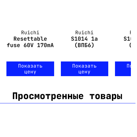
Ruichi
Ruichi
Ru
Resettable
S1014 1а
S10
fuse 60V 170mA
(ВПБ6)
(В
Показать
Показать
Пок
цену
цену
ц
Просмотренные товары