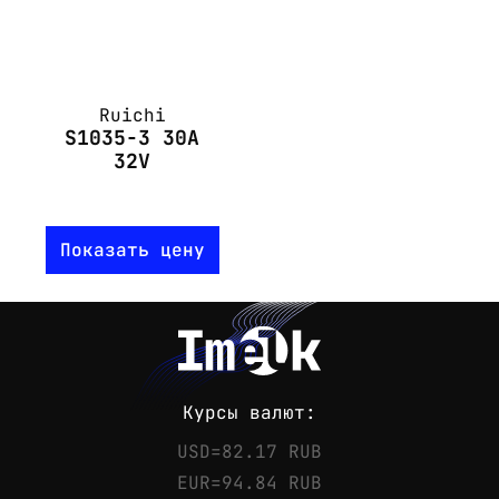
Ruichi
S1035-3 30A
32V
Показать цену
Курсы валют:
USD=82.17 RUB
EUR=94.84 RUB