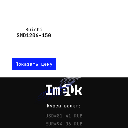
Ruichi
SMD1206-150
Показать цену
Курсы валют:
USD=81.41 RUB
EUR=94.06 RUB