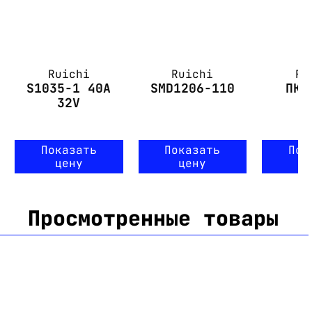
Ruichi
Ruichi
Ru
S1035-1 40A
SMD1206-110
ПК-
32V
Показать
Показать
Пок
цену
цену
ц
Просмотренные товары