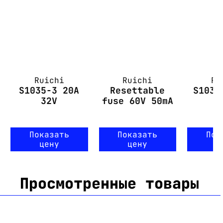
Ruichi
Ruichi
Ru
S1035-3 20A
Resettable
S1035
32V
fuse 60V 50mA
Показать
Показать
Пок
цену
цену
ц
Просмотренные товары