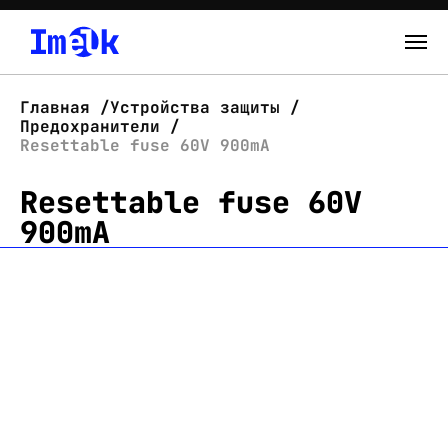
Каталог
Главная
Устройства защиты
Предохранители
О нас
Resettable fuse 60V 900mA
Resettable fuse 60V
Новости
900mA
Склад
Контакты
Вход