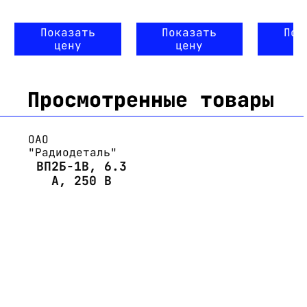
Показать
Показать
Пок
цену
цену
ц
Просмотренные товары
ОАО
"Радиодеталь"
ВП2Б-1В, 6.3
А, 250 В