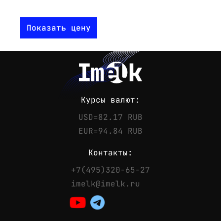
Показать цену
Курсы валют:
USD=82.17 RUB
EUR=94.84 RUB
Контакты:
+7(495)320-65-27
Контакты
imelk@imelk.ru
Телефон:
+7(495)320-65-27
Email:
imelk@imelk.ru