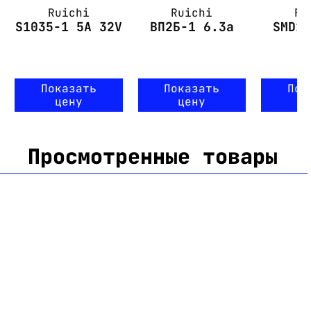
Ruichi
Ruichi
Ru
S1035-1 5A 32V
ВП2Б-1 6.3а
SMD1
Показать
Показать
Пок
цену
цену
ц
Просмотренные товары