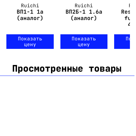
Ruichi
Ruichi
Ru
ВП1-1 1а
ВП2Б-1 1.6а
Rese
(аналог)
(аналог)
fus
40
Показать
Показать
Пок
цену
цену
ц
Просмотренные товары