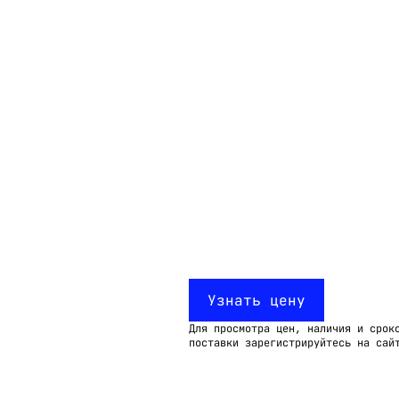
Email:
imelk@imelk.ru
USD($)
EUR(€)
RUB(₽)
Узнать цену
Для просмотра цен, наличия и срок
поставки зарегистрируйтесь на сай