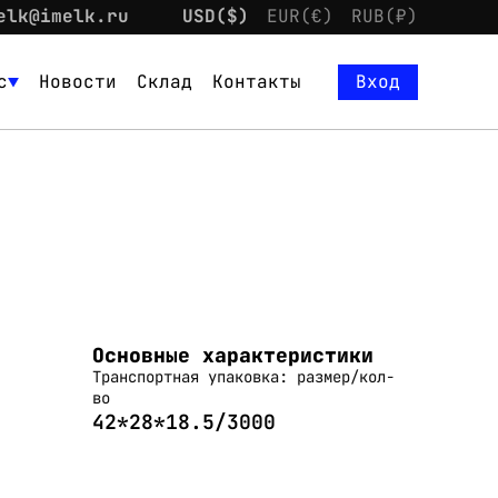
elk@imelk.ru
USD($)
EUR(€)
RUB(₽)
с
Новости
Склад
Контакты
Вход
Основные характеристики
Транспортная упаковка: размер/кол-
во
42*28*18.5/3000