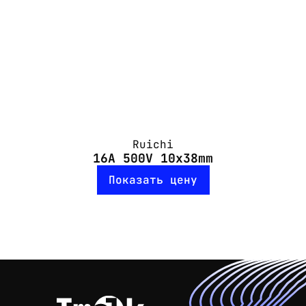
Ruichi
16A 500V 10x38mm
Показать цену