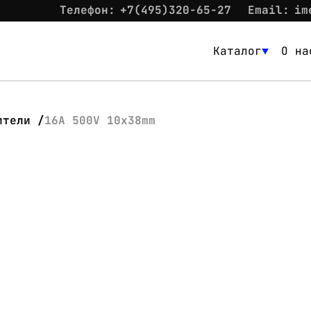
Телефон:
+7(495)320-65-27
Email:
im
Каталог
О на
Каталог
О нас
ители
16A 500V 10x38mm
Новости
Склад
Контакты
Вход
Контакты
Телефон:
+7(495)320-65-27