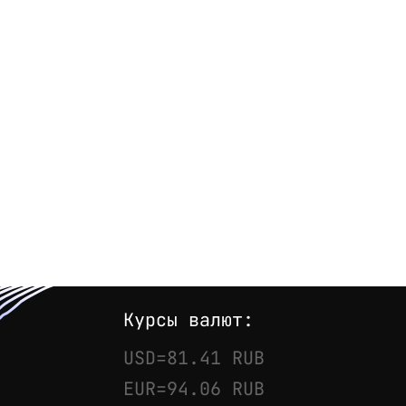
Email:
imelk@imelk.ru
USD($)
EUR(€)
RUB(₽)
Курсы валют:
USD=81.41 RUB
EUR=94.06 RUB