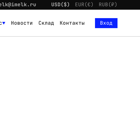
elk@imelk.ru
USD($)
EUR(€)
RUB(₽)
с
Новости
Склад
Контакты
Вход