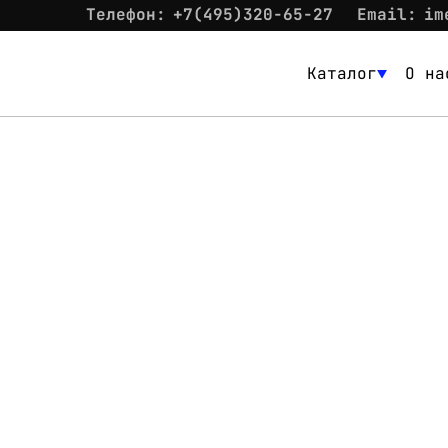
Телефон:
+7(495)320-65-27
Email:
im
Каталог
О на
Каталог
О нас
Новости
Склад
Контакты
Вход
Контакты
Телефон:
+7(495)320-65-27