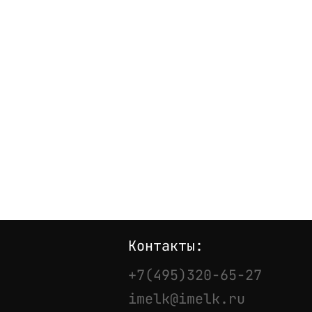
Контакты:
+7(495)320-65-27
imelk@imelk.ru