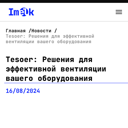
Каталог
Главная
Новости
Tesoer: Решения для эффективной
О нас
вентиляции вашего оборудования
Tesoer: Решения для
Новости
эффективной вентиляции
Склад
вашего оборудования
Контакты
16/08/2024
Вход