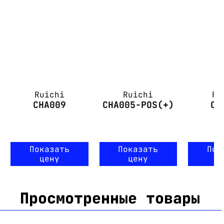
Ruichi
Ruichi
Ru
CHA009
CHA005-POS(+)
CH
Показать
Показать
Пок
цену
цену
ц
Просмотренные товары